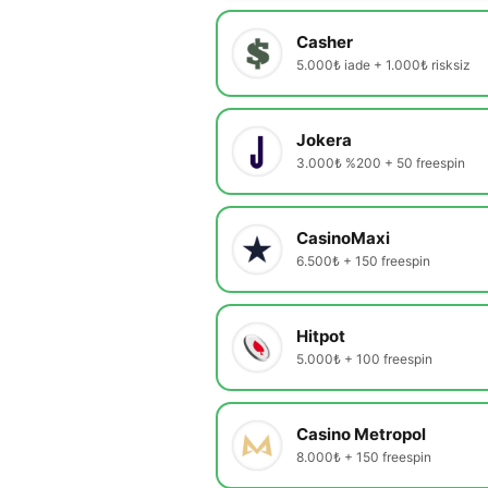
Casher
5.000₺ iade + 1.000₺ risksiz
Jokera
3.000₺ %200 + 50 freespin
CasinoMaxi
6.500₺ + 150 freespin
Hitpot
5.000₺ + 100 freespin
Casino Metropol
8.000₺ + 150 freespin