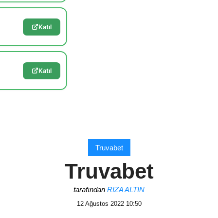
Katıl
Katıl
Truvabet
Truvabet
tarafından
RIZA ALTIN
12 Ağustos 2022 10:50