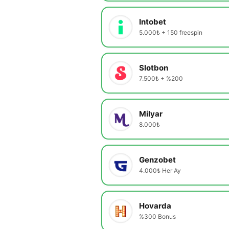
Intobet
5.000₺ + 150 freespin
Slotbon
7.500₺ + %200
Milyar
8.000₺
Genzobet
4.000₺ Her Ay
Hovarda
%300 Bonus