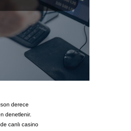
t
son derece
n denetlenir.
de canlı casino