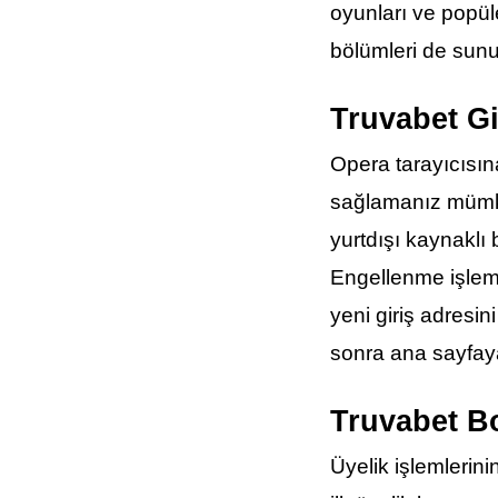
oyunları ve popüle
bölümleri de sunu
Truvabet Gi
Opera tarayıcısın
sağlamanız mümkün
yurtdışı kaynaklı 
Engellenme işleml
yeni giriş adresi
sonra ana sayfaya
Truvabet B
Üyelik işlemlerin