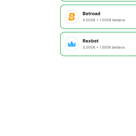
Betroad
4.000₺ + 1.000₺ bedava
Rexbet
3.000₺ + 1.500₺ bedava