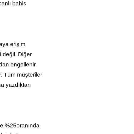
canlı bahis
faya erişim
 değil. Diğer
dan engellenir.
r. Tüm müşteriler
na yazdıktan
mine %25oranında