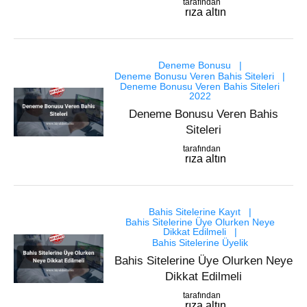
tarafından
rıza altın
Deneme Bonusu
Deneme Bonusu Veren Bahis Siteleri
Deneme Bonusu Veren Bahis Siteleri
2022
Deneme Bonusu Veren Bahis
Siteleri
tarafından
rıza altın
Bahis Sitelerine Kayıt
Bahis Sitelerine Üye Olurken Neye
Dikkat Edilmeli
Bahis Sitelerine Üyelik
Bahis Sitelerine Üye Olurken Neye
Dikkat Edilmeli
tarafından
rıza altın