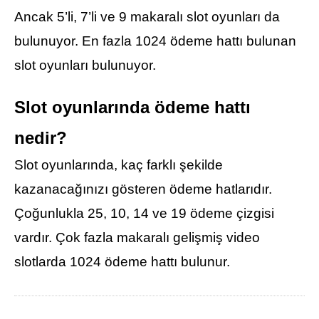
Ancak 5’li, 7’li ve 9 makaralı slot oyunları da
bulunuyor. En fazla 1024 ödeme hattı bulunan
slot oyunları bulunuyor.
Slot oyunlarında ödeme hattı
nedir?
Slot oyunlarında, kaç farklı şekilde
kazanacağınızı gösteren ödeme hatlarıdır.
Çoğunlukla 25, 10, 14 ve 19 ödeme çizgisi
vardır. Çok fazla makaralı gelişmiş video
slotlarda 1024 ödeme hattı bulunur.