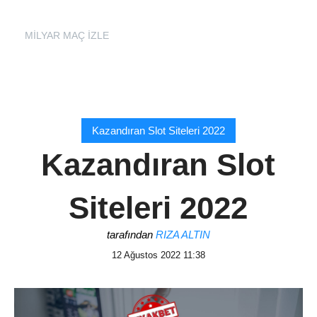
MİLYAR MAÇ İZLE
Kazandıran Slot Siteleri 2022
Kazandıran Slot
Siteleri 2022
tarafından
RIZA ALTIN
12 Ağustos 2022 11:38