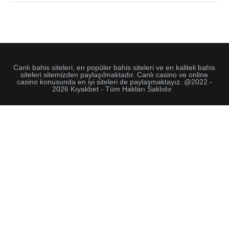
Canlı bahis siteleri, en popüler bahis siteleri ve en kaliteli bahis
siteleri sitemizden paylaşılmaktadır. Canlı casino ve online
casino konusunda en iyi siteleri de paylaşmaktayız. @2022 -
2026 Kıyakbet - Tüm Hakları Saklıdır