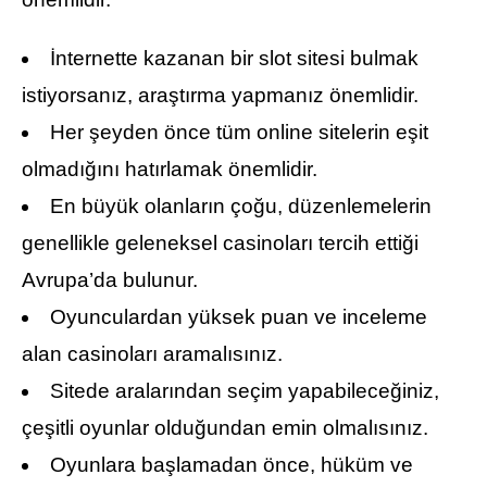
İnternette kazanan bir slot sitesi bulmak
istiyorsanız, araştırma yapmanız önemlidir.
Her şeyden önce tüm online sitelerin eşit
olmadığını hatırlamak önemlidir.
En büyük olanların çoğu, düzenlemelerin
genellikle geleneksel casinoları tercih ettiği
Avrupa’da bulunur.
Oyunculardan yüksek puan ve inceleme
alan casinoları aramalısınız.
Sitede aralarından seçim yapabileceğiniz,
çeşitli oyunlar olduğundan emin olmalısınız.
Oyunlara başlamadan önce, hüküm ve