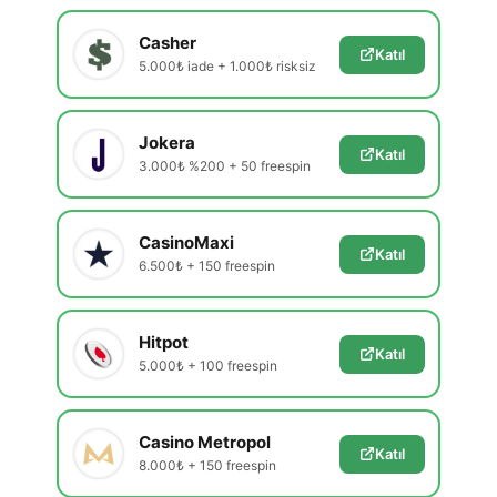
Casher
Katıl
5.000₺ iade + 1.000₺ risksiz
Jokera
Katıl
3.000₺ %200 + 50 freespin
CasinoMaxi
Katıl
6.500₺ + 150 freespin
Hitpot
Katıl
5.000₺ + 100 freespin
Casino Metropol
Katıl
8.000₺ + 150 freespin