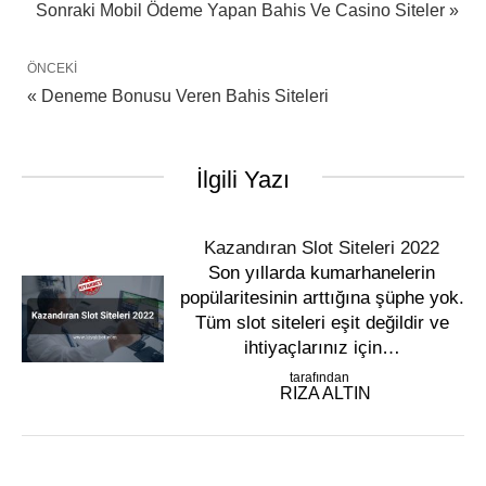
Sonraki
Mobil Ödeme Yapan Bahis Ve Casino Siteler »
ÖNCEKI
« Deneme Bonusu Veren Bahis Siteleri
İlgili Yazı
Kazandıran Slot Siteleri 2022
Son yıllarda kumarhanelerin
popülaritesinin arttığına şüphe yok.
Tüm slot siteleri eşit değildir ve
ihtiyaçlarınız için…
tarafından
RIZA ALTIN