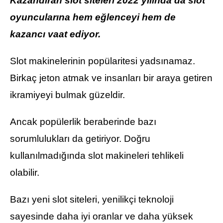
Kazandıran slot siteleri 2022 yılında da slot
oyuncularına hem eğlenceyi hem de
kazancı vaat ediyor.
Slot makinelerinin popülaritesi yadsınamaz.
Birkaç jeton atmak ve insanları bir araya getiren
ikramiyeyi bulmak güzeldir.
Ancak popülerlik beraberinde bazı
sorumlulukları da getiriyor. Doğru
kullanılmadığında slot makineleri tehlikeli
olabilir.
Bazı yeni slot siteleri, yenilikçi teknoloji
sayesinde daha iyi oranlar ve daha yüksek