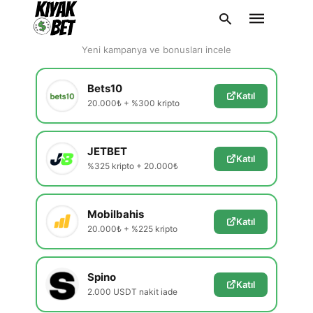
En Güvenilir Siteler
Yeni kampanya ve bonusları incele
Bets10
Katıl
20.000₺ + %300 kripto
Type
your
search
query
JETBET
and
Katıl
hit
%325 kripto + 20.000₺
enter:
Mobilbahis
Katıl
20.000₺ + %225 kripto
Spino
Katıl
2.000 USDT nakit iade