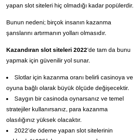
yapan slot siteleri hiç olmadığı kadar popülerdir.
Bunun nedeni; birçok insanın kazanma
şanslarını artırmanın yolları olmasıdır.
Kazandıran slot siteleri 2022
’de tam da bunu
yapmak için güvenilir yol sunar.
Slotlar için kazanma oranı belirli casinoya ve
oyuna bağlı olarak büyük ölçüde değişecektir.
Saygın bir casinoda oynarsanız ve temel
stratejiler kullanırsanız, para kazanma
olasılığınız yüksek olacaktır.
2022’de ödeme yapan slot sitelerinin