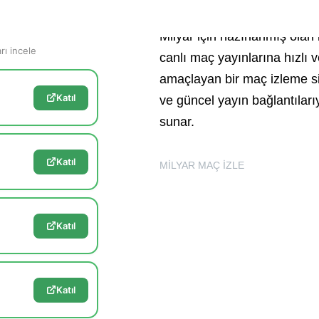
eler
Milyar için hazırlanmış olan 
ı incele
canlı maç yayınlarına hızlı v
amaçlayan bir maç izleme sit
Katıl
ve güncel yayın bağlantıları
sunar.
Katıl
MİLYAR MAÇ İZLE
Katıl
Katıl