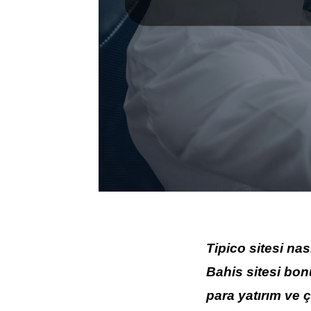
Tipico sitesi nas
Bahis sitesi bon
para yatırım ve ç