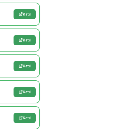
Katıl
Katıl
Katıl
Katıl
Katıl