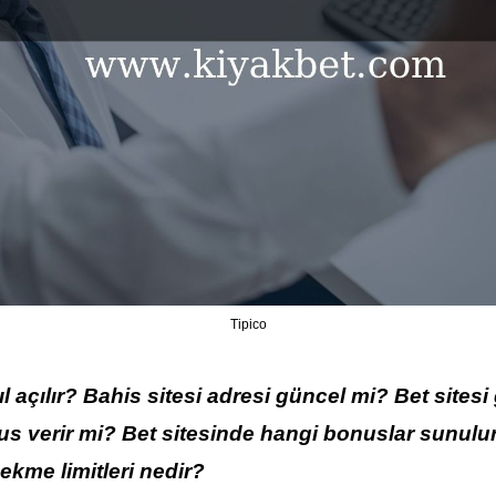
Tipico
ıl açılır? Bahis sitesi adresi güncel mi? Bet sitesi
us verir mi? Bet sitesinde hangi bonuslar sunulu
ekme limitleri nedir?