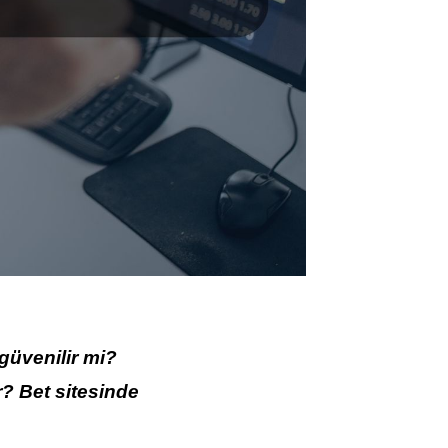
 güvenilir mi?
r? Bet sitesinde