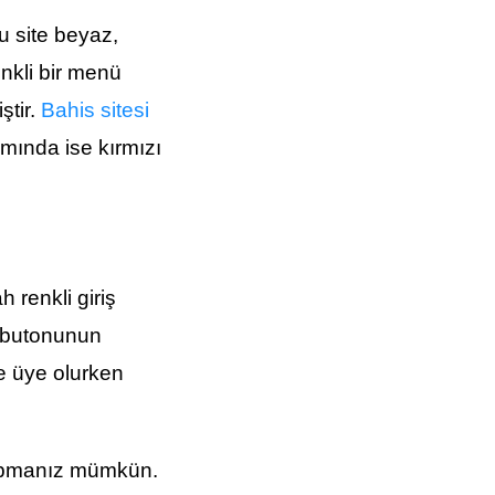
Bu site beyaz,
nkli bir menü
ştir.
Bahis sitesi
ısmında ise kırmızı
 renkli giriş
ıt butonunun
e üye olurken
 yapmanız mümkün.