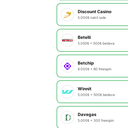
Discount Casino
5.000₺ nakit iade
Betelli
5.050₺ + 500₺ bedava
Betchip
6.000₺ + 80 freespin
Winnit
5.000₺ + 500₺ bedava
Davegas
5.000₺ + 300 freespin