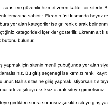
 lisanslı ve güvenilir hizmet veren kaliteli bir sitedir. 
renk temasına sahiptir. Ekranın üst kısmında beyaz re
ura yer alan kategoriler ise gri renk olarak belirlenmi
iğiniz kategorideki içerikler gösterilir. Ekranın alt k
ek butonu bulunur.
ş
riş yapmak için sitenin menü çubuğunda yer alan siyah
lamalısınız. Bu giriş seçeneği ise kırmızı renkli kay
unur. Bahis sitesine giriş yapmak istiyorsanız sitey
anıcı adı ve şifreyi eksiksiz olarak siteye girmelisiniz.
 siteye girdikten sonra sorunsuz şekilde siteye giriş