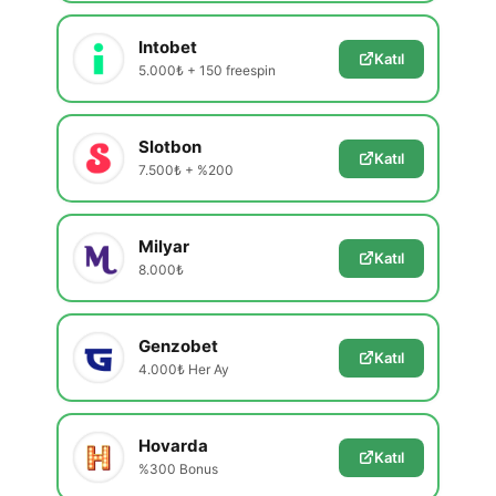
Intobet
Katıl
5.000₺ + 150 freespin
Slotbon
Katıl
7.500₺ + %200
Milyar
Katıl
8.000₺
Genzobet
Katıl
4.000₺ Her Ay
Hovarda
Katıl
%300 Bonus