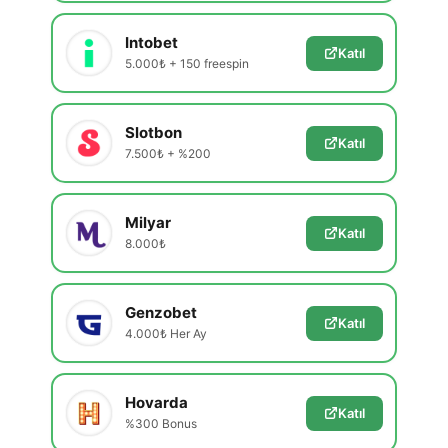
Intobet
Katıl
5.000₺ + 150 freespin
Slotbon
Katıl
7.500₺ + %200
Milyar
Katıl
8.000₺
Genzobet
Katıl
4.000₺ Her Ay
Hovarda
Katıl
%300 Bonus