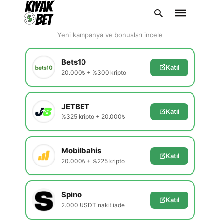
En Güvenilir Siteler
Yeni kampanya ve bonusları incele
Bets10
Katıl
20.000₺ + %300 kripto
Type
your
search
query
JETBET
and
Katıl
hit
%325 kripto + 20.000₺
enter:
Mobilbahis
Katıl
20.000₺ + %225 kripto
Spino
Katıl
2.000 USDT nakit iade