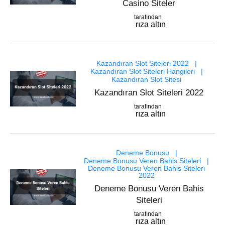
Casino Siteler
tarafından
rıza altın
Kazandıran Slot Siteleri 2022
Kazandıran Slot Siteleri Hangileri
Kazandıran Slot Sitesi
Kazandıran Slot Siteleri 2022
tarafından
rıza altın
Deneme Bonusu
Deneme Bonusu Veren Bahis Siteleri
Deneme Bonusu Veren Bahis Siteleri
2022
Deneme Bonusu Veren Bahis
Siteleri
tarafından
rıza altın