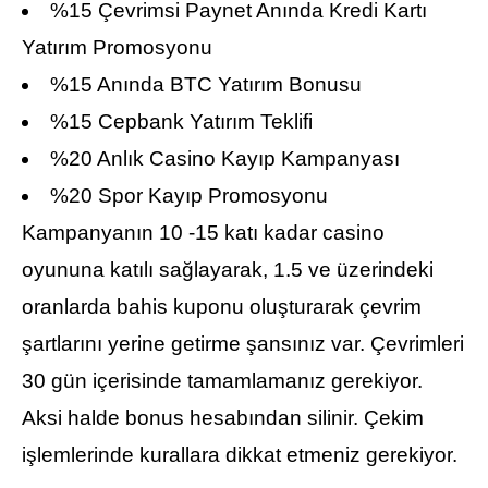
%15 Çevrimsi Paynet Anında Kredi Kartı
Yatırım Promosyonu
%15 Anında BTC Yatırım Bonusu
%15 Cepbank Yatırım Teklifi
%20 Anlık Casino Kayıp Kampanyası
%20 Spor Kayıp Promosyonu
Kampanyanın 10 -15 katı kadar casino
oyununa katılı sağlayarak, 1.5 ve üzerindeki
oranlarda bahis kuponu oluşturarak çevrim
şartlarını yerine getirme şansınız var. Çevrimleri
30 gün içerisinde tamamlamanız gerekiyor.
Aksi halde bonus hesabından silinir. Çekim
işlemlerinde kurallara dikkat etmeniz gerekiyor.