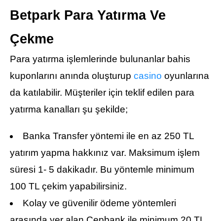
Betpark Para Yatırma Ve
Çekme
Para yatırma işlemlerinde bulunanlar bahis
kuponlarını anında oluşturup
casino
oyunlarına
da katılabilir. Müşteriler için teklif edilen para
yatırma kanalları şu şekilde;
Banka Transfer yöntemi ile en az 250 TL
yatırım yapma hakkınız var. Maksimum işlem
süresi 1- 5 dakikadır. Bu yöntemle minimum
100 TL çekim yapabilirsiniz.
Kolay ve güvenilir ödeme yöntemleri
arasında yer alan Cepbank ile minimum 20 TL