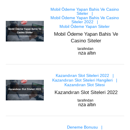
Mobil Ödeme Yapan Bahis Ve Casino
Siteler
Mobil Ödeme Yapan Bahis Ve Casino
Siteler 2022
Mobil Ödeme Yapan Siteler
Mobil Ödeme Yapan Bahis Ve
Casino Siteler
tarafından
rıza altın
Kazandıran Slot Siteleri 2022
Kazandıran Slot Siteleri Hangileri
Kazandıran Slot Sitesi
Kazandıran Slot Siteleri 2022
tarafından
rıza altın
Deneme Bonusu