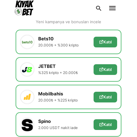
En Güvenilir Siteler
Yeni kampanya ve bonusları incele
Bets10
Katıl
20.000₺ + %300 kripto
Type
your
search
query
JETBET
and
Katıl
hit
%325 kripto + 20.000₺
enter:
Mobilbahis
Katıl
20.000₺ + %225 kripto
Spino
Katıl
2.000 USDT nakit iade