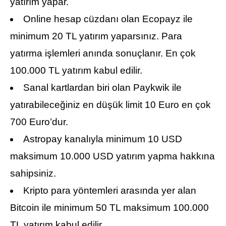
yatırım yapar.
Online hesap cüzdanı olan Ecopayz ile
minimum 20 TL yatırım yaparsınız. Para
yatırma işlemleri anında sonuçlanır. En çok
100.000 TL yatırım kabul edilir.
Sanal kartlardan biri olan Paykwik ile
yatırabileceğiniz en düşük limit 10 Euro en çok
700 Euro’dur.
Astropay kanalıyla minimum 10 USD
maksimum 10.000 USD yatırım yapma hakkına
sahipsiniz.
Kripto para yöntemleri arasında yer alan
Bitcoin ile minimum 50 TL maksimum 100.000
TL yatırım kabul edilir.