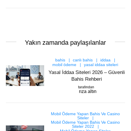
Yakın zamanda paylaşılanlar
bahis
canlı bahis
iddaa
mobil ödeme
yasal iddaa siteleri
Yasal İddaa Siteleri 2026 – Güvenli
Bahis Rehberi
tarafından
rıza altın
Mobil Ödeme Yapan Bahis Ve Casino
Siteler
Mobil Ödeme Yapan Bahis Ve Casino
Siteler 2022
Mobil Ödeme Yapan Siteler