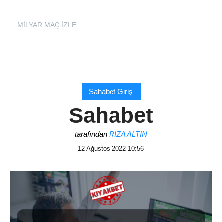
MİLYAR MAÇ İZLE
Sahabet Giriş
Sahabet
tarafından
RIZA ALTIN
12 Ağustos 2022 10:56