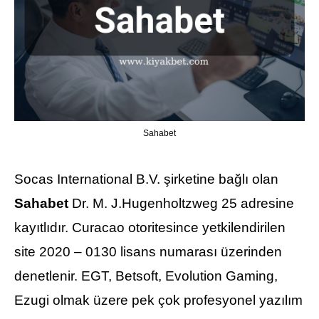
Sahabet
Socas International B.V. şirketine bağlı olan
Sahabet
Dr. M. J.Hugenholtzweg 25 adresine
kayıtlıdır. Curacao otoritesince yetkilendirilen
site 2020 – 0130 lisans numarası üzerinden
denetlenir. EGT, Betsoft, Evolution Gaming,
Ezugi olmak üzere pek çok profesyonel yazılım