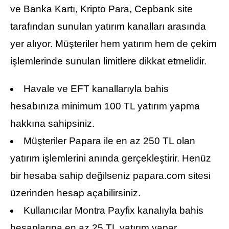
ve Banka Kartı, Kripto Para, Cepbank site
tarafından sunulan yatırım kanalları arasında
yer alıyor. Müşteriler hem yatırım hem de çekim
işlemlerinde sunulan limitlere dikkat etmelidir.
Havale ve EFT kanallarıyla bahis
hesabınıza minimum 100 TL yatırım yapma
hakkına sahipsiniz.
Müşteriler Papara ile en az 250 TL olan
yatırım işlemlerini anında gerçekleştirir. Henüz
bir hesaba sahip değilseniz papara.com sitesi
üzerinden hesap açabilirsiniz.
Kullanıcılar Montra Payfix kanalıyla bahis
hesaplarına en az 25 TL yatırım yapar.