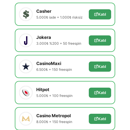
Casher
Katıl
5.000₺ iade + 1.000₺ risksiz
Jokera
Katıl
3.000₺ %200 + 50 freespin
CasinoMaxi
Katıl
6.500₺ + 150 freespin
Hitpot
Katıl
5.000₺ + 100 freespin
Casino Metropol
Katıl
8.000₺ + 150 freespin