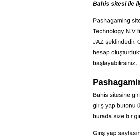
Bahis sitesi ile 
Pashagaming sites
Technology N.V fi
JAZ şeklindedir. 
hesap oluşturduk
başlayabilirsiniz.
Pashagamin
Bahis sitesine gi
giriş yap butonu 
burada size bir gir
Giriş yap sayfası