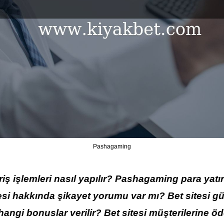
Pashagaming
ş işlemleri nasıl yapılır? Pashagaming para yatır
esi hakkında şikayet yorumu var mı? Bet sitesi gü
hangi bonuslar verilir? Bet sitesi müşterilerine 