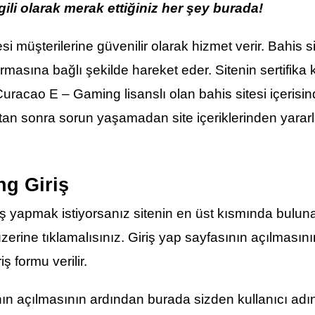
ilgili olarak merak ettiğiniz her şey burada!
i müşterilerine güvenilir olarak hizmet verir. Bahis 
rmasına bağlı şekilde hareket eder. Sitenin sertifika 
Curacao E – Gaming lisanslı olan bahis sitesi içerisi
tan sonra sorun yaşamadan site içeriklerinden yara
g Giriş
riş yapmak istiyorsanız sitenin en üst kısmında buluna
üzerine tıklamalısınız. Giriş yap sayfasının açılmasın
iş formu verilir.
nın açılmasının ardından burada sizden kullanıcı adın