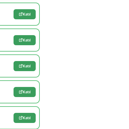
Katıl
Katıl
Katıl
Katıl
Katıl