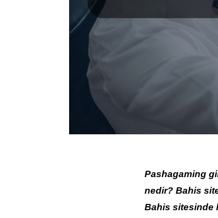
Pashagaming giri
nedir? Bahis sit
Bahis sitesinde 