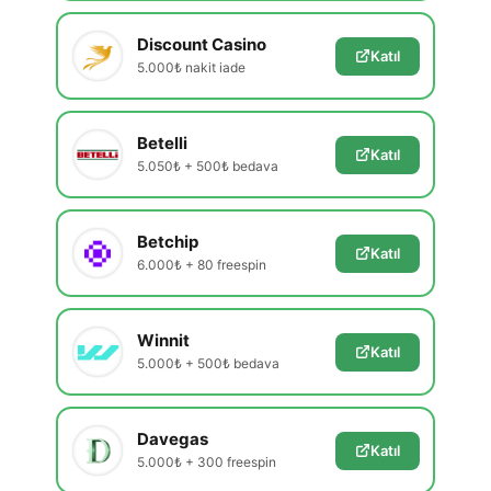
Discount Casino
Katıl
5.000₺ nakit iade
Betelli
Katıl
5.050₺ + 500₺ bedava
Betchip
Katıl
6.000₺ + 80 freespin
Winnit
Katıl
5.000₺ + 500₺ bedava
Davegas
Katıl
5.000₺ + 300 freespin