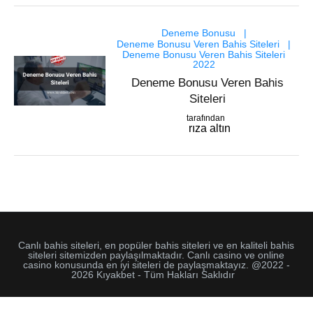
Deneme Bonusu
Deneme Bonusu Veren Bahis Siteleri
Deneme Bonusu Veren Bahis Siteleri
2022
Deneme Bonusu Veren Bahis
Siteleri
tarafından
rıza altın
Canlı bahis siteleri, en popüler bahis siteleri ve en kaliteli bahis
siteleri sitemizden paylaşılmaktadır. Canlı casino ve online
casino konusunda en iyi siteleri de paylaşmaktayız. @2022 -
2026 Kıyakbet - Tüm Hakları Saklıdır