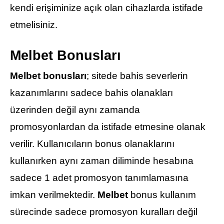
kendi erişiminize açık olan cihazlarda istifade
etmelisiniz.
Melbet Bonusları
Melbet bonusları
; sitede bahis severlerin
kazanımlarını sadece bahis olanakları
üzerinden değil aynı zamanda
promosyonlardan da istifade etmesine olanak
verilir. Kullanıcıların bonus olanaklarını
kullanırken aynı zaman diliminde hesabına
sadece 1 adet promosyon tanımlamasına
imkan verilmektedir.
Melbet
bonus kullanım
sürecinde sadece promosyon kuralları değil