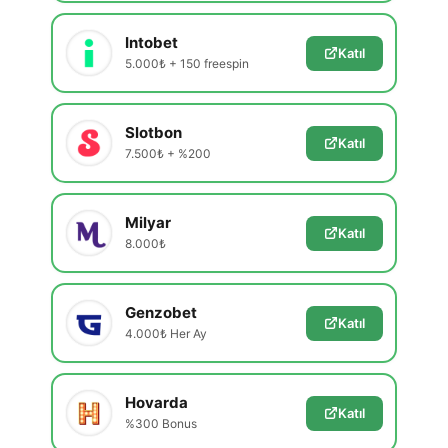
Intobet
Katıl
5.000₺ + 150 freespin
Slotbon
Katıl
7.500₺ + %200
Milyar
Katıl
8.000₺
Genzobet
Katıl
4.000₺ Her Ay
Hovarda
Katıl
%300 Bonus