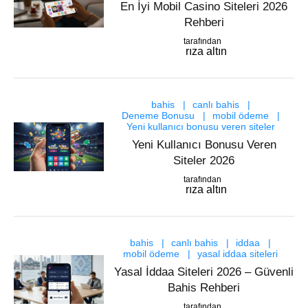
En İyi Mobil Casino Siteleri 2026
Rehberi
tarafından
rıza altın
bahis
canlı bahis
Deneme Bonusu
mobil ödeme
Yeni kullanıcı bonusu veren siteler
Yeni Kullanıcı Bonusu Veren
Siteler 2026
tarafından
rıza altın
bahis
canlı bahis
iddaa
mobil ödeme
yasal iddaa siteleri
Yasal İddaa Siteleri 2026 – Güvenli
Bahis Rehberi
tarafından