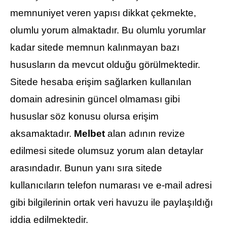
memnuniyet veren yapısı dikkat çekmekte,
olumlu yorum almaktadır. Bu olumlu yorumlar
kadar sitede memnun kalınmayan bazı
hususların da mevcut olduğu görülmektedir.
Sitede hesaba erişim sağlarken kullanılan
domain adresinin güncel olmaması gibi
hususlar söz konusu olursa erişim
aksamaktadır.
Melbet
alan adının revize
edilmesi sitede olumsuz yorum alan detaylar
arasındadır. Bunun yanı sıra sitede
kullanıcıların telefon numarası ve e-mail adresi
gibi bilgilerinin ortak veri havuzu ile paylaşıldığı
iddia edilmektedir.