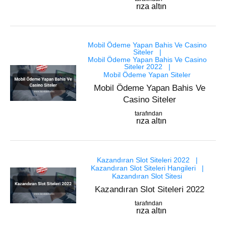
rıza altın
Mobil Ödeme Yapan Bahis Ve Casino
Siteler
Mobil Ödeme Yapan Bahis Ve Casino
Siteler 2022
Mobil Ödeme Yapan Siteler
Mobil Ödeme Yapan Bahis Ve
Casino Siteler
tarafından
rıza altın
Kazandıran Slot Siteleri 2022
Kazandıran Slot Siteleri Hangileri
Kazandıran Slot Sitesi
Kazandıran Slot Siteleri 2022
tarafından
rıza altın