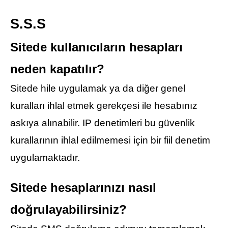
S.S.S
Sitede kullanıcıların hesapları
neden kapatılır?
Sitede hile uygulamak ya da diğer genel
kuralları ihlal etmek gerekçesi ile hesabınız
askıya alınabilir. IP denetimleri bu güvenlik
kurallarının ihlal edilmemesi için bir fiil denetim
uygulamaktadır.
Sitede hesaplarınızı nasıl
doğrulayabilirsiniz?