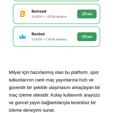
Betroad
Katıl
4.000₺ + 1.000₺ bedava
Rexbet
Katıl
3.000₺ + 1.500₺ bedava
Milyar için hazırlanmış olan bu platform, spor
tutkunlarının canlı maç yayınlarına hızlı ve
güvenilir bir şekilde ulaşmasını amaçlayan bir
maç izleme sitesidir. Kolay kullanımlı arayüzü
ve güncel yayın bağlantılarıyla kesintisiz bir
izleme deneyimi sunar.