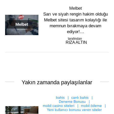
Melbet
Sarı ve siyah rengin hakim olduğu
Melbet sitesi tasarım kolaylığı ile
memnun bırakmaya devam
ediyor!…
tarafından
RIZA ALTIN
Yakın zamanda paylaşılanlar
bahis
canlı bahis
Deneme Bonusu
mobil casino siteleri
mobil ödeme
Yeni kullanıcı bonusu veren siteler