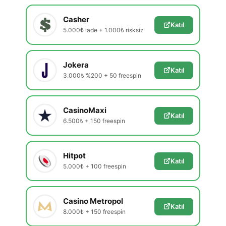
Casher
Katıl
5.000₺ iade + 1.000₺ risksiz
Jokera
Katıl
3.000₺ %200 + 50 freespin
CasinoMaxi
Katıl
6.500₺ + 150 freespin
Hitpot
Katıl
5.000₺ + 100 freespin
Casino Metropol
Katıl
8.000₺ + 150 freespin