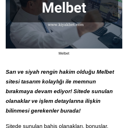
Melbet
Sarı ve siyah rengin hakim olduğu Melbet
sitesi tasarım kolaylığı ile memnun
bırakmaya devam ediyor! Sitede sunulan
olanaklar ve işlem detaylarına ilişkin
bilinmesi gerekenler burada!
Sitede sunulan bahis olanakları, bonuslar,