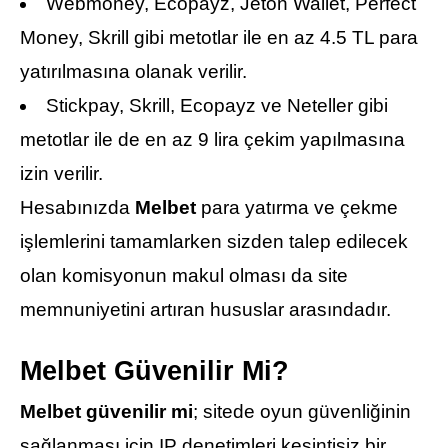
Webmoney, Ecopayz, Jeton Wallet, Perfect
Money, Skrill gibi metotlar ile en az 4.5 TL para
yatırılmasına olanak verilir.
Stickpay, Skrill, Ecopayz ve Neteller gibi
metotlar ile de en az 9 lira çekim yapılmasına
izin verilir.
Hesabınızda
Melbet
para yatırma ve çekme
işlemlerini tamamlarken sizden talep edilecek
olan komisyonun makul olması da site
memnuniyetini artıran hususlar arasındadır.
Melbet Güvenilir Mi?
Melbet güvenilir mi
; sitede oyun güvenliğinin
sağlanması için IP denetimleri kesintisiz bir