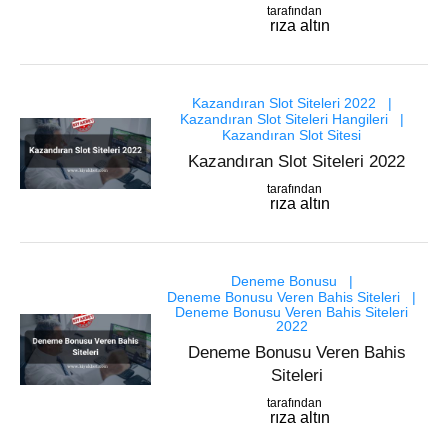
tarafından
rıza altın
Kazandıran Slot Siteleri 2022
Kazandıran Slot Siteleri Hangileri
Kazandıran Slot Sitesi
Kazandıran Slot Siteleri 2022
tarafından
rıza altın
Deneme Bonusu
Deneme Bonusu Veren Bahis Siteleri
Deneme Bonusu Veren Bahis Siteleri
2022
Deneme Bonusu Veren Bahis
Siteleri
tarafından
rıza altın