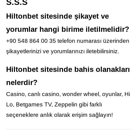
S.S.S
Hiltonbet sitesinde şikayet ve
yorumlar hangi birime iletilmelidir?
+90 548 864 00 35 telefon numarası üzerinden
şikayetlerinizi ve yorumlarınızı iletebilirsiniz.
Hiltonbet sitesinde bahis olanakları
nelerdir?
Casino, canlı casino, wonder wheel, oyunlar, Hi
Lo, Betgames TV, Zeppelin gibi farklı
seçeneklere anlık olarak erişim sağlayın!