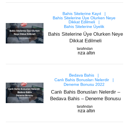
Bahis Sitelerine Kayıt
Bahis Sitelerine Üye Olurken Neye
Dikkat Edilmeli
Bahis Sitelerine Üyelik
Bahis Sitelerine Üye Olurken Neye
Dikkat Edilmeli
tarafından
rıza altın
Bedava Bahis
Canlı Bahis Bonusları Nelerdir
Deneme Bonusu 2022
Canlı Bahis Bonusları Nelerdir –
Bedava Bahis – Deneme Bonusu
tarafından
rıza altın