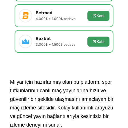
Betroad
Katıl
4.000₺ + 1.000₺ bedava
Rexbet
Katıl
3.000₺ + 1.500₺ bedava
Milyar için hazırlanmış olan bu platform, spor
tutkunlarının canlı maç yayınlarına hızlı ve
güvenilir bir şekilde ulaşmasını amaçlayan bir
maç izleme sitesidir. Kolay kullanımlı arayüzü
ve güncel yayın bağlantılarıyla kesintisiz bir
izleme deneyimi sunar.