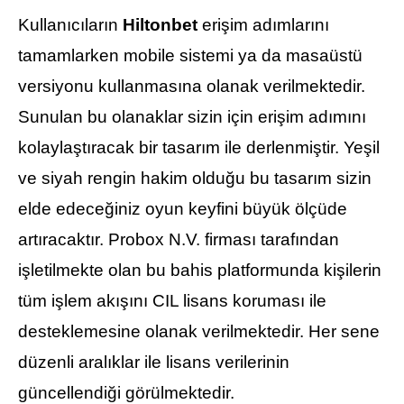
Kullanıcıların
Hiltonbet
erişim adımlarını
tamamlarken mobile sistemi ya da masaüstü
versiyonu kullanmasına olanak verilmektedir.
Sunulan bu olanaklar sizin için erişim adımını
kolaylaştıracak bir tasarım ile derlenmiştir. Yeşil
ve siyah rengin hakim olduğu bu tasarım sizin
elde edeceğiniz oyun keyfini büyük ölçüde
artıracaktır. Probox N.V. firması tarafından
işletilmekte olan bu bahis platformunda kişilerin
tüm işlem akışını CIL lisans koruması ile
desteklemesine olanak verilmektedir. Her sene
düzenli aralıklar ile lisans verilerinin
güncellendiği görülmektedir.