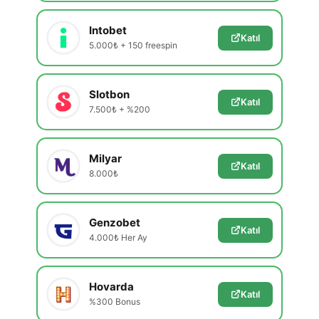
Intobet
Katıl
5.000₺ + 150 freespin
Slotbon
Katıl
7.500₺ + %200
Milyar
Katıl
8.000₺
Genzobet
Katıl
4.000₺ Her Ay
Hovarda
Katıl
%300 Bonus