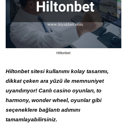
Hiltonbet
Hiltonbet sitesi kullanımı kolay tasarımı,
dikkat çeken ara yüzü ile memnuniyet
uyandırıyor! Canlı casino oyunları, to
harmony, wonder wheel, oyunlar gibi
seçeneklere bağlantı adımını
tamamlayabilirsiniz.