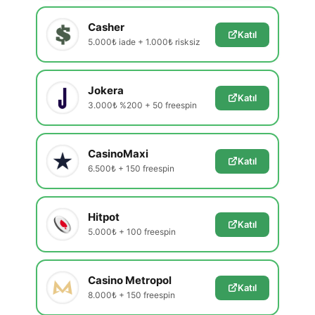
Casher
Katıl
5.000₺ iade + 1.000₺ risksiz
Jokera
Katıl
3.000₺ %200 + 50 freespin
CasinoMaxi
Katıl
6.500₺ + 150 freespin
Hitpot
Katıl
5.000₺ + 100 freespin
Casino Metropol
Katıl
8.000₺ + 150 freespin