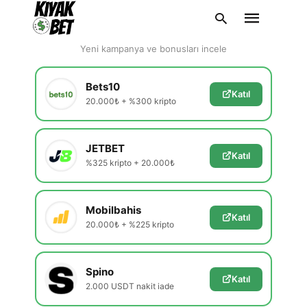
En Güvenilir Siteler
Yeni kampanya ve bonusları incele
Bets10
Katıl
20.000₺ + %300 kripto
Type
your
search
query
JETBET
and
Katıl
hit
%325 kripto + 20.000₺
enter:
Mobilbahis
Katıl
20.000₺ + %225 kripto
Spino
Katıl
2.000 USDT nakit iade