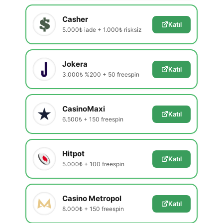
Casher
Katıl
5.000₺ iade + 1.000₺ risksiz
Jokera
Katıl
3.000₺ %200 + 50 freespin
CasinoMaxi
Katıl
6.500₺ + 150 freespin
Hitpot
Katıl
5.000₺ + 100 freespin
Casino Metropol
Katıl
8.000₺ + 150 freespin