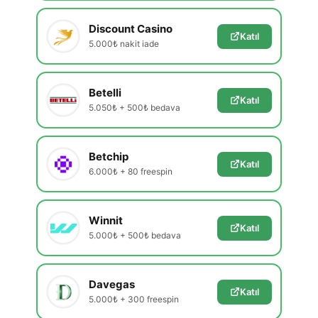
Discount Casino
Katıl
5.000₺ nakit iade
Betelli
Katıl
5.050₺ + 500₺ bedava
Betchip
Katıl
6.000₺ + 80 freespin
Winnit
Katıl
5.000₺ + 500₺ bedava
Davegas
Katıl
5.000₺ + 300 freespin