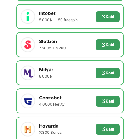
Intobet
Katıl
5.000₺ + 150 freespin
Slotbon
Katıl
7.500₺ + %200
Milyar
Katıl
8.000₺
Genzobet
Katıl
4.000₺ Her Ay
Hovarda
Katıl
%300 Bonus