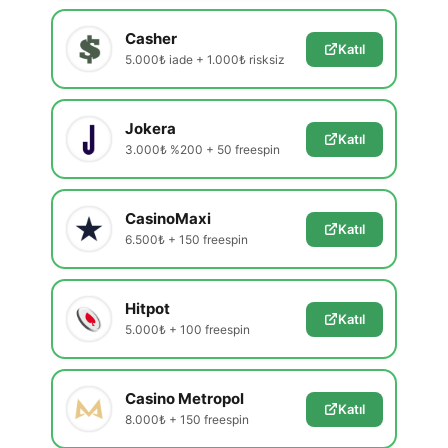
Casher
Katıl
5.000₺ iade + 1.000₺ risksiz
Jokera
Katıl
3.000₺ %200 + 50 freespin
CasinoMaxi
Katıl
6.500₺ + 150 freespin
Hitpot
Katıl
5.000₺ + 100 freespin
Casino Metropol
Katıl
8.000₺ + 150 freespin