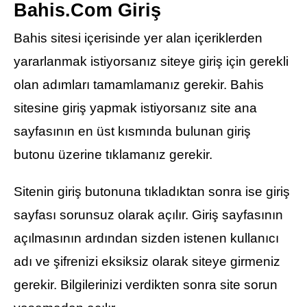
Bahis.Com Giriş
Bahis sitesi içerisinde yer alan içeriklerden
yararlanmak istiyorsanız siteye giriş için gerekli
olan adımları tamamlamanız gerekir. Bahis
sitesine giriş yapmak istiyorsanız site ana
sayfasının en üst kısmında bulunan giriş
butonu üzerine tıklamanız gerekir.
Sitenin giriş butonuna tıkladıktan sonra ise giriş
sayfası sorunsuz olarak açılır. Giriş sayfasının
açılmasının ardından sizden istenen kullanıcı
adı ve şifrenizi eksiksiz olarak siteye girmeniz
gerekir. Bilgilerinizi verdikten sonra site sorun