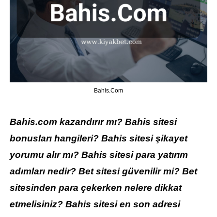
Bahis.Com
Bahis.com kazandırır mı? Bahis sitesi
bonusları hangileri? Bahis sitesi şikayet
yorumu alır mı? Bahis sitesi para yatırım
adımları nedir? Bet sitesi güvenilir mi? Bet
sitesinden para çekerken nelere dikkat
etmelisiniz? Bahis sitesi en son adresi