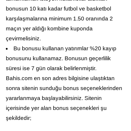
bonusun 10 katı kadar futbol ve basketbol
karşılaşmalarına minimum 1.50 oranında 2
maçın yer aldığı kombine kuponda
çevirmelisiniz.
Bu bonusu kullanan yatırımlar %20 kayıp
bonusunu kullanamaz. Bonusun geçerlilik
süresi ise 7 gün olarak belirlenmiştir.
Bahis.com en son adres bilgisine ulaştıktan
sonra sitenin sunduğu bonus seçeneklerinden
yararlanmaya başlayabilirsiniz. Sitenin
içerisinde yer alan bonus seçenekleri şu
şekildedir;