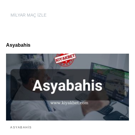
MİLYAR MAÇ İZLE
Asyabahis
ASYABAHIS