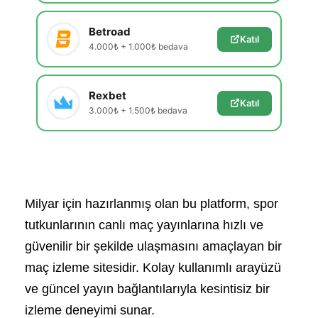
Betroad
Katıl
4.000₺ + 1.000₺ bedava
Rexbet
Katıl
3.000₺ + 1.500₺ bedava
Milyar için hazırlanmış olan bu platform, spor
tutkunlarının canlı maç yayınlarına hızlı ve
güvenilir bir şekilde ulaşmasını amaçlayan bir
maç izleme sitesidir. Kolay kullanımlı arayüzü
ve güncel yayın bağlantılarıyla kesintisiz bir
izleme deneyimi sunar.