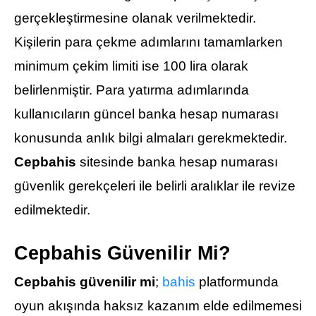
gerçekleştirmesine olanak verilmektedir.
Kişilerin para çekme adımlarını tamamlarken
minimum çekim limiti ise 100 lira olarak
belirlenmiştir. Para yatırma adımlarında
kullanıcıların güncel banka hesap numarası
konusunda anlık bilgi almaları gerekmektedir.
Cepbahis
sitesinde banka hesap numarası
güvenlik gerekçeleri ile belirli aralıklar ile revize
edilmektedir.
Cepbahis Güvenilir Mi?
Cepbahis güvenilir mi
;
bahis
platformunda
oyun akışında haksız kazanım elde edilmemesi