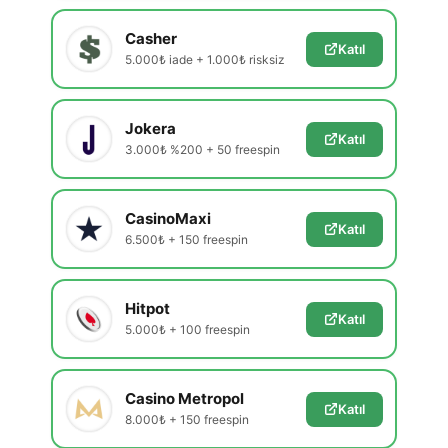
Casher
Katıl
5.000₺ iade + 1.000₺ risksiz
Jokera
Katıl
3.000₺ %200 + 50 freespin
CasinoMaxi
Katıl
6.500₺ + 150 freespin
Hitpot
Katıl
5.000₺ + 100 freespin
Casino Metropol
Katıl
8.000₺ + 150 freespin