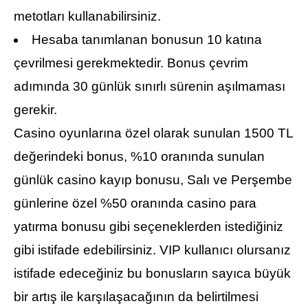
metotları kullanabilirsiniz.
Hesaba tanımlanan bonusun 10 katına
çevrilmesi gerekmektedir. Bonus çevrim
adımında 30 günlük sınırlı sürenin aşılmaması
gerekir.
Casino oyunlarına özel olarak sunulan 1500 TL
değerindeki bonus, %10 oranında sunulan
günlük casino kayıp bonusu, Salı ve Perşembe
günlerine özel %50 oranında casino para
yatırma bonusu gibi seçeneklerden istediğiniz
gibi istifade edebilirsiniz. VIP kullanıcı olursanız
istifade edeceğiniz bu bonusların sayıca büyük
bir artış ile karşılaşacağının da belirtilmesi