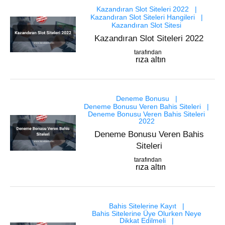
Kazandıran Slot Siteleri 2022
Kazandıran Slot Siteleri Hangileri
Kazandıran Slot Sitesi
Kazandıran Slot Siteleri 2022
tarafından
rıza altın
Deneme Bonusu
Deneme Bonusu Veren Bahis Siteleri
Deneme Bonusu Veren Bahis Siteleri
2022
Deneme Bonusu Veren Bahis
Siteleri
tarafından
rıza altın
Bahis Sitelerine Kayıt
Bahis Sitelerine Üye Olurken Neye
Dikkat Edilmeli