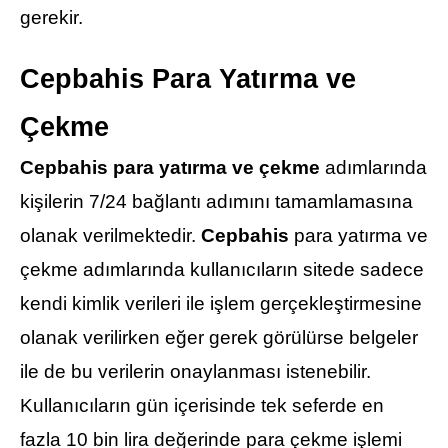
gerekir.
Cepbahis Para Yatırma ve
Çekme
Cepbahis para yatırma ve çekme
adımlarında
kişilerin 7/24 bağlantı adımını tamamlamasına
olanak verilmektedir.
Cepbahis
para yatırma ve
çekme adımlarında kullanıcıların sitede sadece
kendi kimlik verileri ile işlem gerçekleştirmesine
olanak verilirken eğer gerek görülürse belgeler
ile de bu verilerin onaylanması istenebilir.
Kullanıcıların gün içerisinde tek seferde en
fazla 10 bin lira değerinde para çekme işlemi