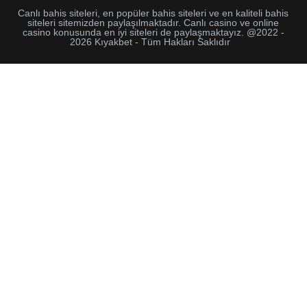
Canlı bahis siteleri, en popüler bahis siteleri ve en kaliteli bahis
siteleri sitemizden paylaşılmaktadır. Canlı casino ve online
casino konusunda en iyi siteleri de paylaşmaktayız. @2022 -
2026 Kıyakbet - Tüm Hakları Saklıdır