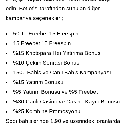
edin. Bet ofisi tarafından sunulan diğer
kampanya seçenekleri;
50 TL Freebet 15 Freespin
15 Freebet 15 Freespin
%15 Kriptopara Her Yatırıma Bonus
%10 Çekim Sonrası Bonus
1500 Bahis ve Canlı Bahis Kampanyası
%15 Yatırım Bonusu
%5 Yatırım Bonusu ve %5 Freebet
%30 Canlı Casino ve Casino Kayıp Bonusu
%25 Kombine Promosyonu
Spor bahislerinde 1.90 ve üzerindeki oranlarda