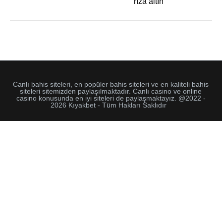
rıza altın
Canlı bahis siteleri, en popüler bahis siteleri ve en kaliteli bahis
siteleri sitemizden paylaşılmaktadır. Canlı casino ve online
casino konusunda en iyi siteleri de paylaşmaktayız. @2022 -
2026 Kıyakbet - Tüm Hakları Saklıdır