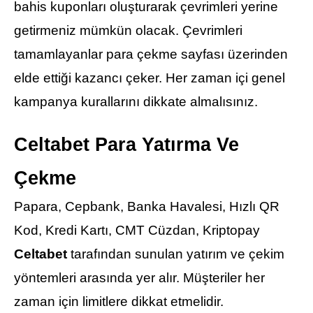
bahis kuponları oluşturarak çevrimleri yerine
getirmeniz mümkün olacak. Çevrimleri
tamamlayanlar para çekme sayfası üzerinden
elde ettiği kazancı çeker. Her zaman içi genel
kampanya kurallarını dikkate almalısınız.
Celtabet Para Yatırma Ve
Çekme
Papara, Cepbank, Banka Havalesi, Hızlı QR
Kod, Kredi Kartı, CMT Cüzdan, Kriptopay
Celtabet
tarafından sunulan yatırım ve çekim
yöntemleri arasında yer alır. Müşteriler her
zaman için limitlere dikkat etmelidir.