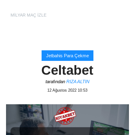
MİLYAR MAÇ İZLE
Jetbahis Para Çekme
Celtabet
tarafından
RIZA ALTIN
12 Ağustos 2022 10:53