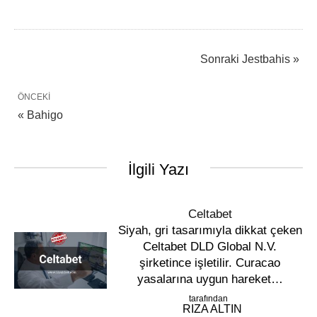
Sonraki
Jestbahis »
ÖNCEKI
« Bahigo
İlgili Yazı
Celtabet
Siyah, gri tasarımıyla dikkat çeken
Celtabet DLD Global N.V.
şirketince işletilir. Curacao
yasalarına uygun hareket…
tarafından
RIZA ALTIN