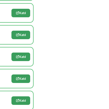
Katıl
Katıl
Katıl
Katıl
Katıl