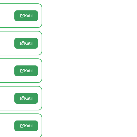
Katıl
Katıl
Katıl
Katıl
Katıl