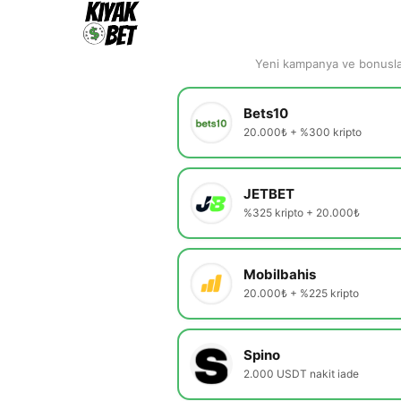
En Güvenilir Sit
Yeni kampanya ve bonuslar
Bets10
20.000₺ + %300 kripto
JETBET
%325 kripto + 20.000₺
Mobilbahis
20.000₺ + %225 kripto
Spino
2.000 USDT nakit iade