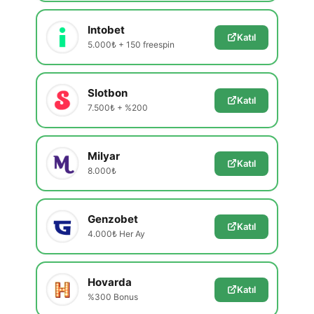
Intobet
Katıl
5.000₺ + 150 freespin
Slotbon
Katıl
7.500₺ + %200
Milyar
Katıl
8.000₺
Genzobet
Katıl
4.000₺ Her Ay
Hovarda
Katıl
%300 Bonus