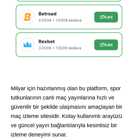
Betroad
Katıl
4.000₺ + 1.000₺ bedava
Rexbet
Katıl
3.000₺ + 1.500₺ bedava
Milyar için hazırlanmış olan bu platform, spor
tutkunlarının canlı maç yayınlarına hızlı ve
güvenilir bir şekilde ulaşmasını amaçlayan bir
maç izleme sitesidir. Kolay kullanımlı arayüzü
ve güncel yayın bağlantılarıyla kesintisiz bir
izleme deneyimi sunar.