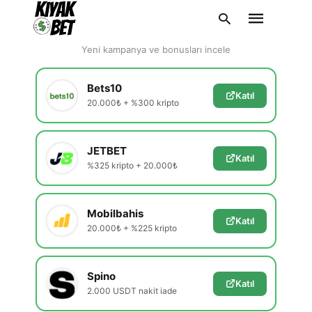
En Güvenilir Siteler
Yeni kampanya ve bonusları incele
Bets10
Katıl
20.000₺ + %300 kripto
Type
your
search
query
JETBET
and
Katıl
hit
%325 kripto + 20.000₺
enter:
Mobilbahis
Katıl
20.000₺ + %225 kripto
Spino
Katıl
2.000 USDT nakit iade