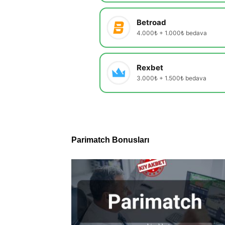
Betroad
4.000₺ + 1.000₺ bedava
Rexbet
3.000₺ + 1.500₺ bedava
Parimatch Bonusları