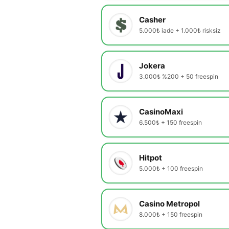
Casher
5.000₺ iade + 1.000₺ risksiz
Jokera
3.000₺ %200 + 50 freespin
CasinoMaxi
6.500₺ + 150 freespin
Hitpot
5.000₺ + 100 freespin
Casino Metropol
8.000₺ + 150 freespin