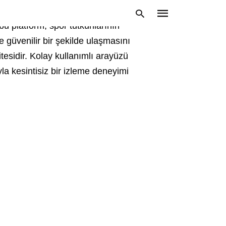
bu platform, spor tutkunlarının
e güvenilir bir şekilde ulaşmasını
esidir. Kolay kullanımlı arayüzü
yla kesintisiz bir izleme deneyimi
Type
your
search
query
and
hit
enter: