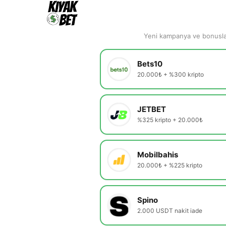
En Güvenilir Sit
Yeni kampanya ve bonuslar
Bets10
20.000₺ + %300 kripto
JETBET
%325 kripto + 20.000₺
Mobilbahis
20.000₺ + %225 kripto
Spino
2.000 USDT nakit iade