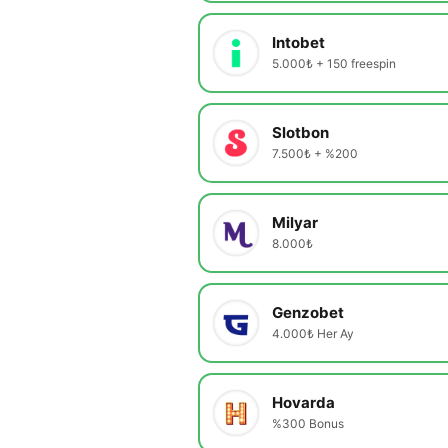
Intobet
5.000₺ + 150 freespin
Slotbon
7.500₺ + %200
Milyar
8.000₺
Genzobet
4.000₺ Her Ay
Hovarda
%300 Bonus