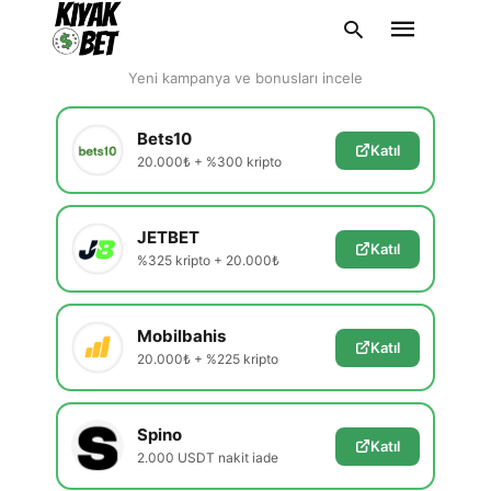
En Güvenilir Siteler
Yeni kampanya ve bonusları incele
Bets10
Katıl
20.000₺ + %300 kripto
Type
your
search
query
JETBET
and
Katıl
hit
%325 kripto + 20.000₺
enter:
Mobilbahis
Katıl
20.000₺ + %225 kripto
Spino
Katıl
2.000 USDT nakit iade