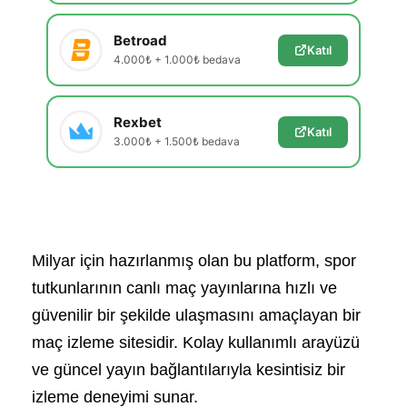
Betroad
Katıl
4.000₺ + 1.000₺ bedava
Rexbet
Katıl
3.000₺ + 1.500₺ bedava
Milyar için hazırlanmış olan bu platform, spor
tutkunlarının canlı maç yayınlarına hızlı ve
güvenilir bir şekilde ulaşmasını amaçlayan bir
maç izleme sitesidir. Kolay kullanımlı arayüzü
ve güncel yayın bağlantılarıyla kesintisiz bir
izleme deneyimi sunar.