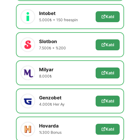
Intobet
Katıl
5.000₺ + 150 freespin
Slotbon
Katıl
7.500₺ + %200
Milyar
Katıl
8.000₺
Genzobet
Katıl
4.000₺ Her Ay
Hovarda
Katıl
%300 Bonus