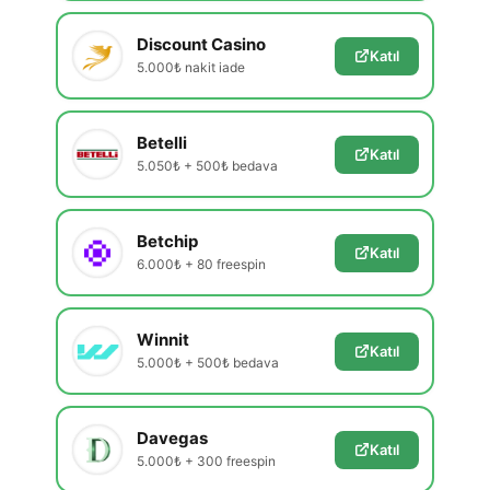
Discount Casino
Katıl
5.000₺ nakit iade
Betelli
Katıl
5.050₺ + 500₺ bedava
Betchip
Katıl
6.000₺ + 80 freespin
Winnit
Katıl
5.000₺ + 500₺ bedava
Davegas
Katıl
5.000₺ + 300 freespin