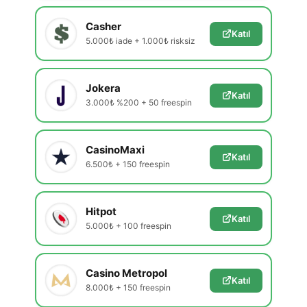
Casher
Katıl
5.000₺ iade + 1.000₺ risksiz
Jokera
Katıl
3.000₺ %200 + 50 freespin
CasinoMaxi
Katıl
6.500₺ + 150 freespin
Hitpot
Katıl
5.000₺ + 100 freespin
Casino Metropol
Katıl
8.000₺ + 150 freespin