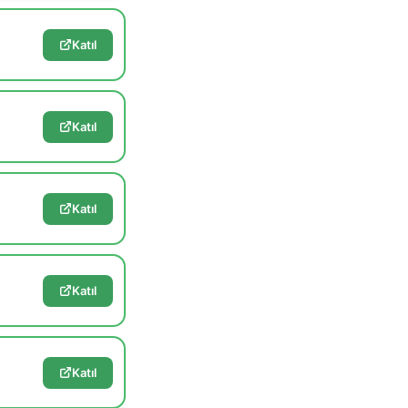
Katıl
Katıl
Katıl
Katıl
Katıl