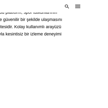
bu platform, spor tutkunlarının
e güvenilir bir şekilde ulaşmasını
esidir. Kolay kullanımlı arayüzü
yla kesintisiz bir izleme deneyimi
Type
your
search
query
and
hit
enter: