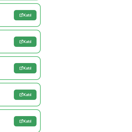
Katıl
Katıl
Katıl
Katıl
Katıl