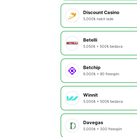
Discount Casino
5.000₺ nakit iade
Betelli
5.050₺ + 500₺ bedava
Betchip
6.000₺ + 80 freespin
Winnit
5.000₺ + 500₺ bedava
Davegas
5.000₺ + 300 freespin