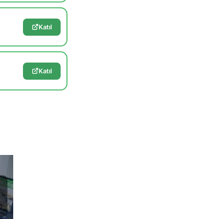
Katıl
Katıl