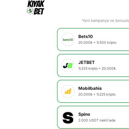
En Güvenilir Sit
Yeni kampanya ve bonuslar
Bets10
20.000₺ + %300 kripto
JETBET
%325 kripto + 20.000₺
Mobilbahis
20.000₺ + %225 kripto
Spino
2.000 USDT nakit iade