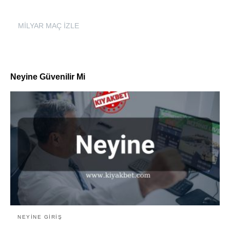
MİLYAR MAÇ İZLE
Neyine Güvenilir Mi
NEYINE GIRIŞ