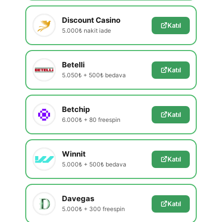
Discount Casino
Katıl
5.000₺ nakit iade
Betelli
Katıl
5.050₺ + 500₺ bedava
Betchip
Katıl
6.000₺ + 80 freespin
Winnit
Katıl
5.000₺ + 500₺ bedava
Davegas
Katıl
5.000₺ + 300 freespin