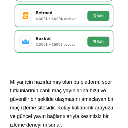
Betroad
Katıl
4.000₺ + 1.000₺ bedava
Rexbet
Katıl
3.000₺ + 1.500₺ bedava
Milyar için hazırlanmış olan bu platform, spor
tutkunlarının canlı maç yayınlarına hızlı ve
güvenilir bir şekilde ulaşmasını amaçlayan bir
maç izleme sitesidir. Kolay kullanımlı arayüzü
ve güncel yayın bağlantılarıyla kesintisiz bir
izleme deneyimi sunar.