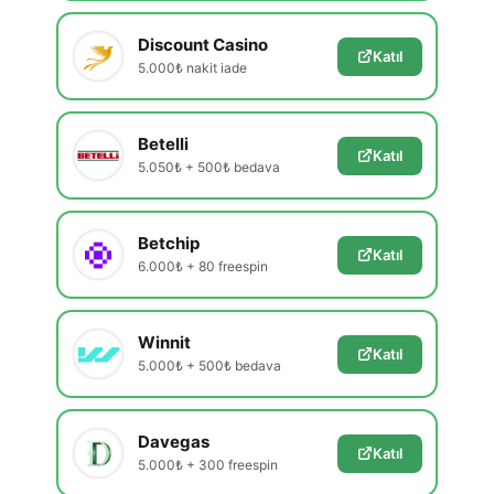
Discount Casino
Katıl
5.000₺ nakit iade
Betelli
Katıl
5.050₺ + 500₺ bedava
Betchip
Katıl
6.000₺ + 80 freespin
Winnit
Katıl
5.000₺ + 500₺ bedava
Davegas
Katıl
5.000₺ + 300 freespin