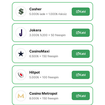
Casher
Katıl
5.000₺ iade + 1.000₺ risksiz
Jokera
Katıl
3.000₺ %200 + 50 freespin
CasinoMaxi
Katıl
6.500₺ + 150 freespin
Hitpot
Katıl
5.000₺ + 100 freespin
Casino Metropol
Katıl
8.000₺ + 150 freespin