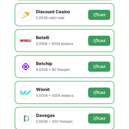
Discount Casino
Katıl
5.000₺ nakit iade
Betelli
Katıl
5.050₺ + 500₺ bedava
Betchip
Katıl
6.000₺ + 80 freespin
Winnit
Katıl
5.000₺ + 500₺ bedava
Davegas
Katıl
5.000₺ + 300 freespin