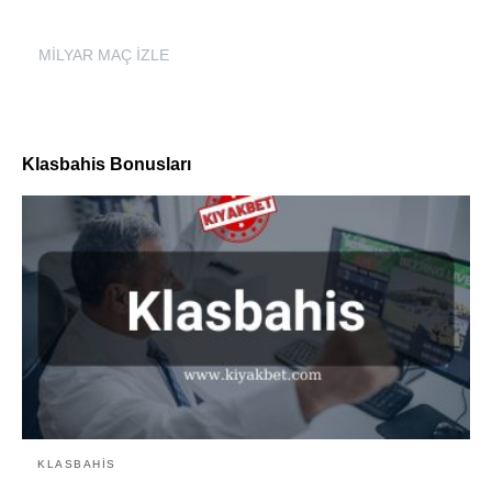
MİLYAR MAÇ İZLE
Klasbahis Bonusları
KLASBAHIS