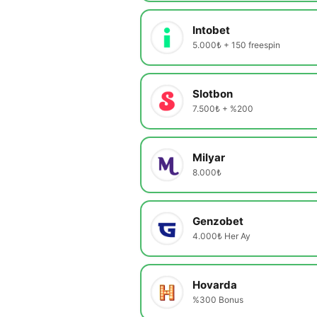
Intobet
5.000₺ + 150 freespin
Slotbon
7.500₺ + %200
Milyar
8.000₺
Genzobet
4.000₺ Her Ay
Hovarda
%300 Bonus