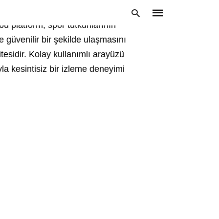
bu platform, spor tutkunlarının
e güvenilir bir şekilde ulaşmasını
esidir. Kolay kullanımlı arayüzü
yla kesintisiz bir izleme deneyimi
Type
your
search
query
and
hit
enter: