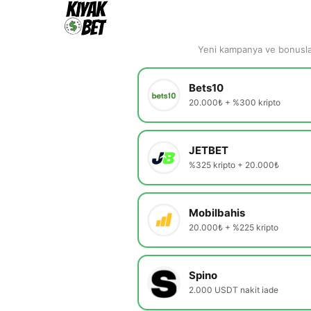
En Güvenilir Sit
Yeni kampanya ve bonuslar
Bets10
20.000₺ + %300 kripto
JETBET
%325 kripto + 20.000₺
Mobilbahis
20.000₺ + %225 kripto
Spino
2.000 USDT nakit iade