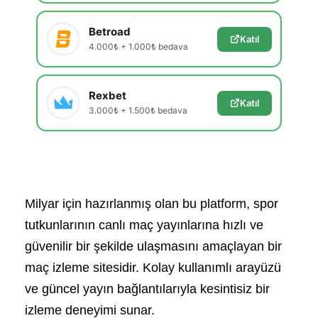
Betroad
Katıl
4.000₺ + 1.000₺ bedava
Rexbet
Katıl
3.000₺ + 1.500₺ bedava
Milyar için hazırlanmış olan bu platform, spor
tutkunlarının canlı maç yayınlarına hızlı ve
güvenilir bir şekilde ulaşmasını amaçlayan bir
maç izleme sitesidir. Kolay kullanımlı arayüzü
ve güncel yayın bağlantılarıyla kesintisiz bir
izleme deneyimi sunar.