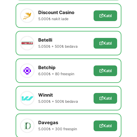
Discount Casino
Katıl
5.000₺ nakit iade
Betelli
Katıl
5.050₺ + 500₺ bedava
Betchip
Katıl
6.000₺ + 80 freespin
Winnit
Katıl
5.000₺ + 500₺ bedava
Davegas
Katıl
5.000₺ + 300 freespin