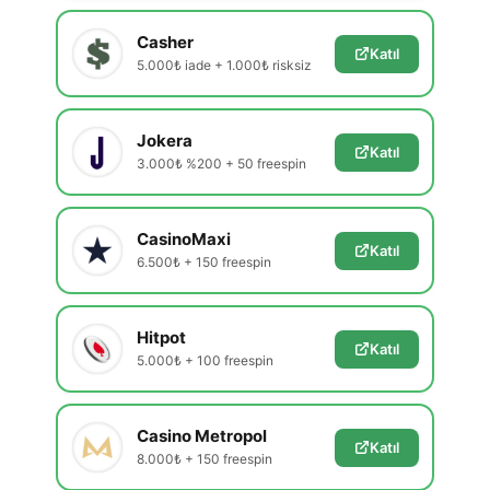
Casher
Katıl
5.000₺ iade + 1.000₺ risksiz
Jokera
Katıl
3.000₺ %200 + 50 freespin
CasinoMaxi
Katıl
6.500₺ + 150 freespin
Hitpot
Katıl
5.000₺ + 100 freespin
Casino Metropol
Katıl
8.000₺ + 150 freespin