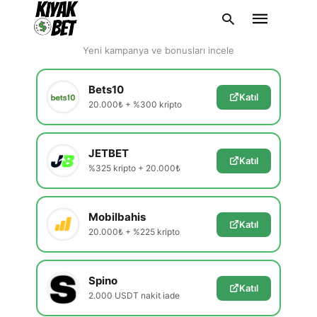
En Güvenilir Siteler
Yeni kampanya ve bonusları incele
Bets10
Katıl
20.000₺ + %300 kripto
Type
your
search
query
JETBET
and
Katıl
hit
%325 kripto + 20.000₺
enter:
Mobilbahis
Katıl
20.000₺ + %225 kripto
Spino
Katıl
2.000 USDT nakit iade