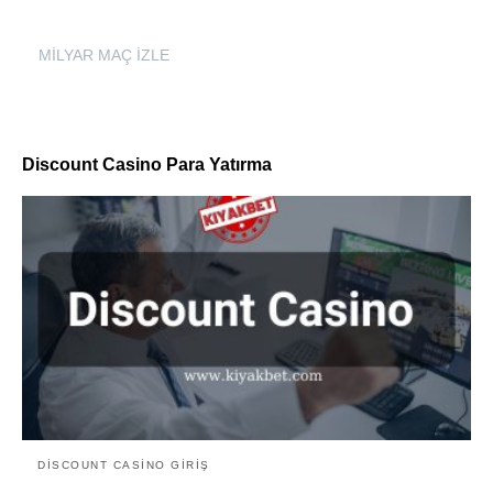
MİLYAR MAÇ İZLE
Discount Casino Para Yatırma
DISCOUNT CASINO GIRIŞ