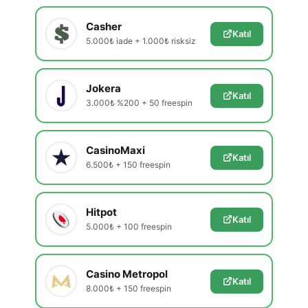
Casher
Katıl
5.000₺ iade + 1.000₺ risksiz
Jokera
Katıl
3.000₺ %200 + 50 freespin
CasinoMaxi
Katıl
6.500₺ + 150 freespin
Hitpot
Katıl
5.000₺ + 100 freespin
Casino Metropol
Katıl
8.000₺ + 150 freespin