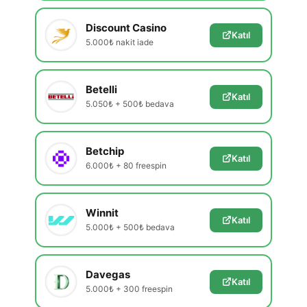
Discount Casino
Katıl
5.000₺ nakit iade
Betelli
Katıl
5.050₺ + 500₺ bedava
Betchip
Katıl
6.000₺ + 80 freespin
Winnit
Katıl
5.000₺ + 500₺ bedava
Davegas
Katıl
5.000₺ + 300 freespin