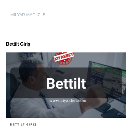
MİLYAR MAÇ İZLE
Bettilt Giriş
BETTILT GIRIŞ