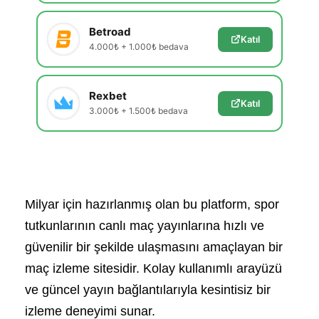
Betroad
Katıl
4.000₺ + 1.000₺ bedava
Rexbet
Katıl
3.000₺ + 1.500₺ bedava
Milyar için hazırlanmış olan bu platform, spor
tutkunlarının canlı maç yayınlarına hızlı ve
güvenilir bir şekilde ulaşmasını amaçlayan bir
maç izleme sitesidir. Kolay kullanımlı arayüzü
ve güncel yayın bağlantılarıyla kesintisiz bir
izleme deneyimi sunar.