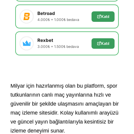
Betroad
Katıl
4.000₺ + 1.000₺ bedava
Rexbet
Katıl
3.000₺ + 1.500₺ bedava
Milyar için hazırlanmış olan bu platform, spor
tutkunlarının canlı maç yayınlarına hızlı ve
güvenilir bir şekilde ulaşmasını amaçlayan bir
maç izleme sitesidir. Kolay kullanımlı arayüzü
ve güncel yayın bağlantılarıyla kesintisiz bir
izleme deneyimi sunar.