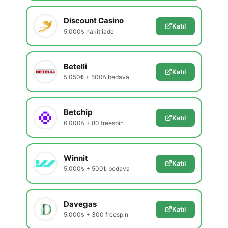
Discount Casino
Katıl
5.000₺ nakit iade
Betelli
Katıl
5.050₺ + 500₺ bedava
Betchip
Katıl
6.000₺ + 80 freespin
Winnit
Katıl
5.000₺ + 500₺ bedava
Davegas
Katıl
5.000₺ + 300 freespin