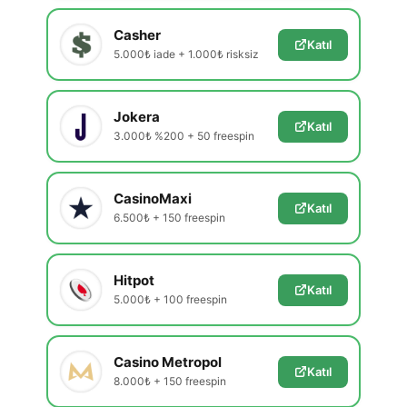
Casher
Katıl
5.000₺ iade + 1.000₺ risksiz
Jokera
Katıl
3.000₺ %200 + 50 freespin
CasinoMaxi
Katıl
6.500₺ + 150 freespin
Hitpot
Katıl
5.000₺ + 100 freespin
Casino Metropol
Katıl
8.000₺ + 150 freespin