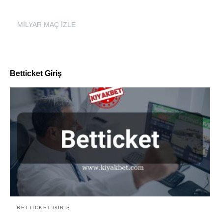
MİLYAR MAÇ İZLE
Betticket Giriş
BETTICKET GIRIŞ