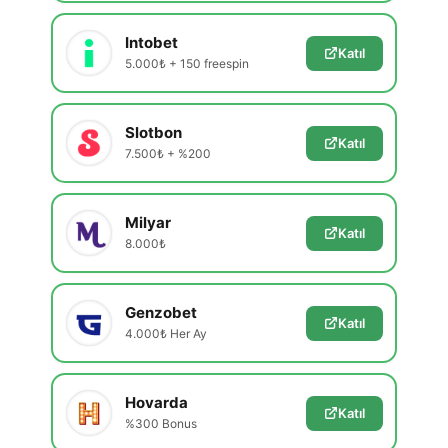
Intobet
Katıl
5.000₺ + 150 freespin
Slotbon
Katıl
7.500₺ + %200
Milyar
Katıl
8.000₺
Genzobet
Katıl
4.000₺ Her Ay
Hovarda
Katıl
%300 Bonus