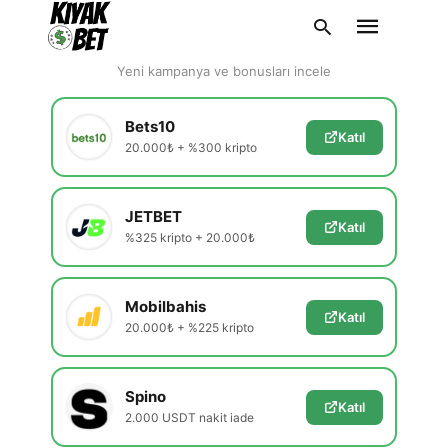
En Güvenilir Siteler
Yeni kampanya ve bonusları incele
Bets10
Katıl
20.000₺ + %300 kripto
Type
your
search
query
JETBET
and
Katıl
hit
%325 kripto + 20.000₺
enter:
Mobilbahis
Katıl
20.000₺ + %225 kripto
Spino
Katıl
2.000 USDT nakit iade