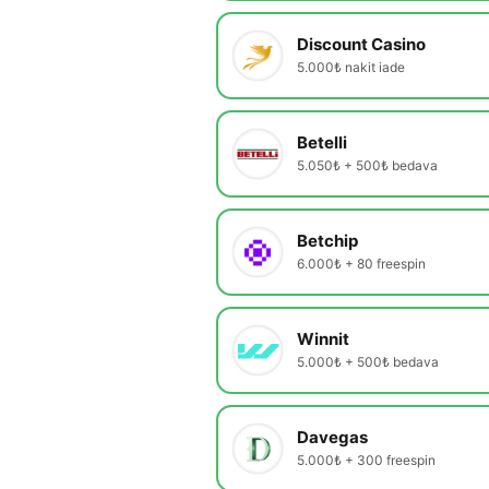
Discount Casino
5.000₺ nakit iade
Betelli
5.050₺ + 500₺ bedava
Betchip
6.000₺ + 80 freespin
Winnit
5.000₺ + 500₺ bedava
Davegas
5.000₺ + 300 freespin