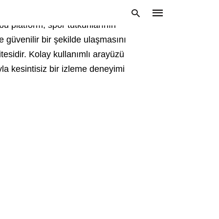
bu platform, spor tutkunlarının
e güvenilir bir şekilde ulaşmasını
esidir. Kolay kullanımlı arayüzü
yla kesintisiz bir izleme deneyimi
Type
your
search
query
and
hit
enter: