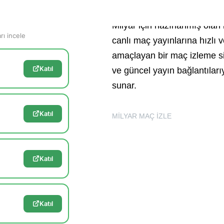
eler
Milyar için hazırlanmış olan 
ı incele
canlı maç yayınlarına hızlı v
amaçlayan bir maç izleme sit
Katıl
ve güncel yayın bağlantıları
sunar.
Katıl
MİLYAR MAÇ İZLE
Katıl
Katıl