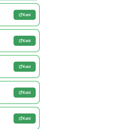
Katıl
Katıl
Katıl
Katıl
Katıl