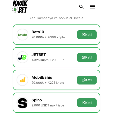
En Güvenilir Siteler
Yeni kampanya ve bonusları incele
Bets10
Katıl
20.000₺ + %300 kripto
Type
your
search
query
JETBET
and
Katıl
hit
%325 kripto + 20.000₺
enter:
Mobilbahis
Katıl
20.000₺ + %225 kripto
Spino
Katıl
2.000 USDT nakit iade