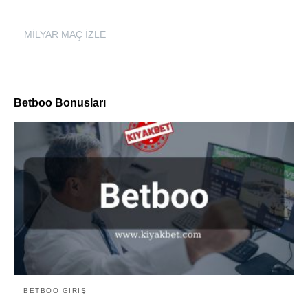
MİLYAR MAÇ İZLE
Betboo Bonusları
BETBOO GIRIŞ