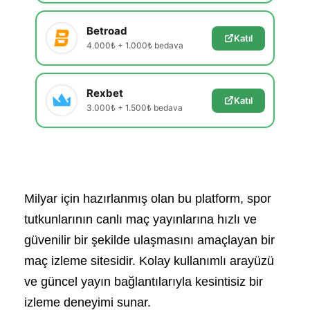
Betroad
Katıl
4.000₺ + 1.000₺ bedava
Rexbet
Katıl
3.000₺ + 1.500₺ bedava
Milyar için hazırlanmış olan bu platform, spor
tutkunlarının canlı maç yayınlarına hızlı ve
güvenilir bir şekilde ulaşmasını amaçlayan bir
maç izleme sitesidir. Kolay kullanımlı arayüzü
ve güncel yayın bağlantılarıyla kesintisiz bir
izleme deneyimi sunar.