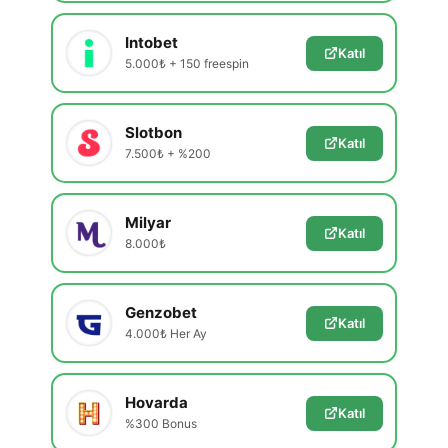
Intobet
Katıl
5.000₺ + 150 freespin
Slotbon
Katıl
7.500₺ + %200
Milyar
Katıl
8.000₺
Genzobet
Katıl
4.000₺ Her Ay
Hovarda
Katıl
%300 Bonus