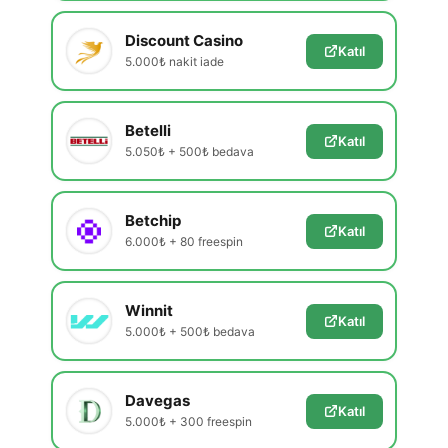
Discount Casino
Katıl
5.000₺ nakit iade
Betelli
Katıl
5.050₺ + 500₺ bedava
Betchip
Katıl
6.000₺ + 80 freespin
Winnit
Katıl
5.000₺ + 500₺ bedava
Davegas
Katıl
5.000₺ + 300 freespin