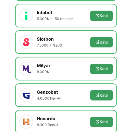
Intobet
Katıl
5.000₺ + 150 freespin
Slotbon
Katıl
7.500₺ + %200
Milyar
Katıl
8.000₺
Genzobet
Katıl
4.000₺ Her Ay
Hovarda
Katıl
%300 Bonus