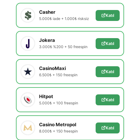
Casher
Katıl
5.000₺ iade + 1.000₺ risksiz
Jokera
Katıl
3.000₺ %200 + 50 freespin
CasinoMaxi
Katıl
6.500₺ + 150 freespin
Hitpot
Katıl
5.000₺ + 100 freespin
Casino Metropol
Katıl
8.000₺ + 150 freespin