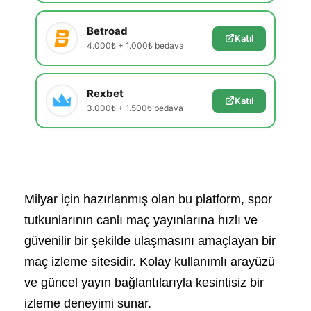
Betroad
Katıl
4.000₺ + 1.000₺ bedava
Rexbet
Katıl
3.000₺ + 1.500₺ bedava
Milyar için hazırlanmış olan bu platform, spor
tutkunlarının canlı maç yayınlarına hızlı ve
güvenilir bir şekilde ulaşmasını amaçlayan bir
maç izleme sitesidir. Kolay kullanımlı arayüzü
ve güncel yayın bağlantılarıyla kesintisiz bir
izleme deneyimi sunar.