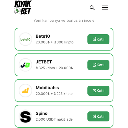
En Güvenilir Siteler
Yeni kampanya ve bonusları incele
Bets10
Katıl
20.000₺ + %300 kripto
Type
your
search
query
JETBET
and
Katıl
hit
%325 kripto + 20.000₺
enter:
Mobilbahis
Katıl
20.000₺ + %225 kripto
Spino
Katıl
2.000 USDT nakit iade