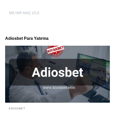
MİLYAR MAÇ İZLE
Adiosbet Para Yatırma
ADIOSBET