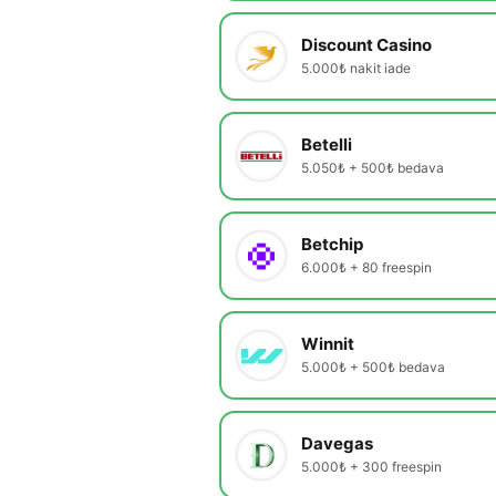
Discount Casino
5.000₺ nakit iade
Betelli
5.050₺ + 500₺ bedava
Betchip
6.000₺ + 80 freespin
Winnit
5.000₺ + 500₺ bedava
Davegas
5.000₺ + 300 freespin