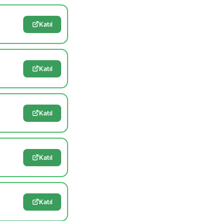
Katıl
Katıl
Katıl
Katıl
Katıl