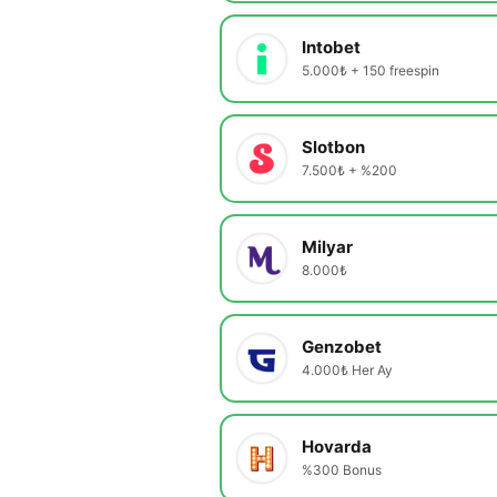
Intobet
5.000₺ + 150 freespin
Slotbon
7.500₺ + %200
Milyar
8.000₺
Genzobet
4.000₺ Her Ay
Hovarda
%300 Bonus