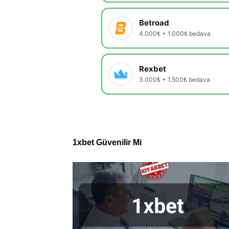
Betroad
4.000₺ + 1.000₺ bedava
Rexbet
3.000₺ + 1.500₺ bedava
1xbet Güvenilir Mi