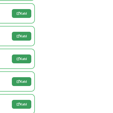
Katıl
Katıl
Katıl
Katıl
Katıl