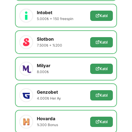
Intobet
Katıl
5.000₺ + 150 freespin
Slotbon
Katıl
7.500₺ + %200
Milyar
Katıl
8.000₺
Genzobet
Katıl
4.000₺ Her Ay
Hovarda
Katıl
%300 Bonus