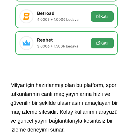
Betroad
Katıl
4.000₺ + 1.000₺ bedava
Rexbet
Katıl
3.000₺ + 1.500₺ bedava
Milyar için hazırlanmış olan bu platform, spor
tutkunlarının canlı maç yayınlarına hızlı ve
güvenilir bir şekilde ulaşmasını amaçlayan bir
maç izleme sitesidir. Kolay kullanımlı arayüzü
ve güncel yayın bağlantılarıyla kesintisiz bir
izleme deneyimi sunar.