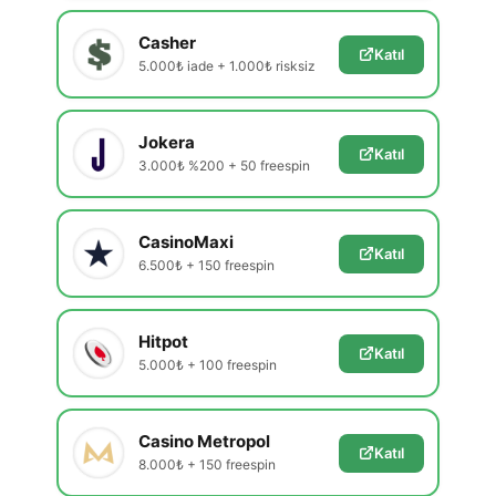
Casher
Katıl
5.000₺ iade + 1.000₺ risksiz
Jokera
Katıl
3.000₺ %200 + 50 freespin
CasinoMaxi
Katıl
6.500₺ + 150 freespin
Hitpot
Katıl
5.000₺ + 100 freespin
Casino Metropol
Katıl
8.000₺ + 150 freespin