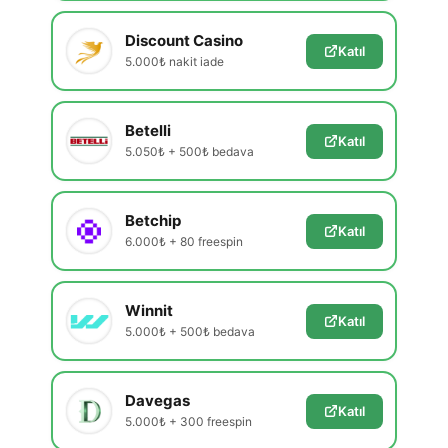
Discount Casino
Katıl
5.000₺ nakit iade
Betelli
Katıl
5.050₺ + 500₺ bedava
Betchip
Katıl
6.000₺ + 80 freespin
Winnit
Katıl
5.000₺ + 500₺ bedava
Davegas
Katıl
5.000₺ + 300 freespin