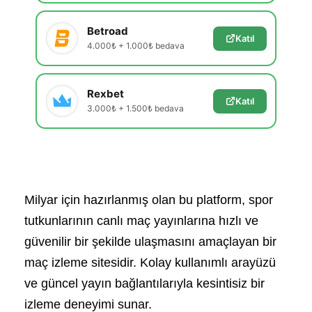
Betroad
Katıl
4.000₺ + 1.000₺ bedava
Rexbet
Katıl
3.000₺ + 1.500₺ bedava
Milyar için hazırlanmış olan bu platform, spor
tutkunlarının canlı maç yayınlarına hızlı ve
güvenilir bir şekilde ulaşmasını amaçlayan bir
maç izleme sitesidir. Kolay kullanımlı arayüzü
ve güncel yayın bağlantılarıyla kesintisiz bir
izleme deneyimi sunar.