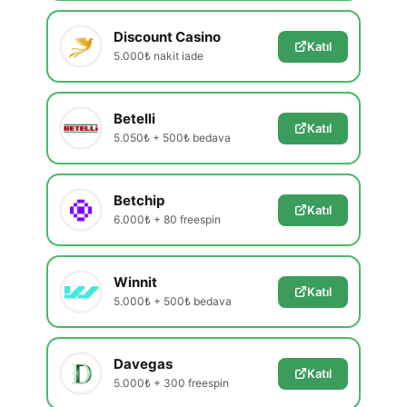
Discount Casino
Katıl
5.000₺ nakit iade
Betelli
Katıl
5.050₺ + 500₺ bedava
Betchip
Katıl
6.000₺ + 80 freespin
Winnit
Katıl
5.000₺ + 500₺ bedava
Davegas
Katıl
5.000₺ + 300 freespin