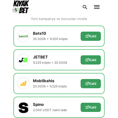
En Güvenilir Siteler
Yeni kampanya ve bonusları incele
Bets10
Katıl
20.000₺ + %300 kripto
Type
your
search
query
JETBET
and
Katıl
hit
%325 kripto + 20.000₺
enter:
Mobilbahis
Katıl
20.000₺ + %225 kripto
Spino
Katıl
2.000 USDT nakit iade