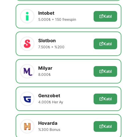
Intobet
Katıl
5.000₺ + 150 freespin
Slotbon
Katıl
7.500₺ + %200
Milyar
Katıl
8.000₺
Genzobet
Katıl
4.000₺ Her Ay
Hovarda
Katıl
%300 Bonus