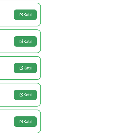
Katıl
Katıl
Katıl
Katıl
Katıl