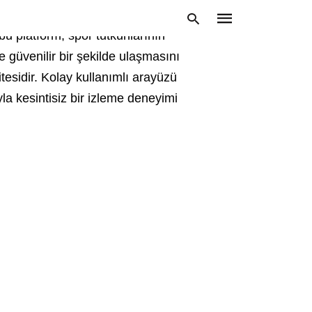
bu platform, spor tutkunlarının
e güvenilir bir şekilde ulaşmasını
esidir. Kolay kullanımlı arayüzü
yla kesintisiz bir izleme deneyimi
Type
your
search
query
and
hit
enter: