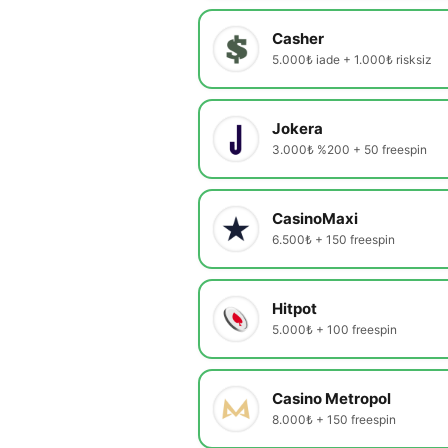
Casher
5.000₺ iade + 1.000₺ risksiz
Jokera
3.000₺ %200 + 50 freespin
CasinoMaxi
6.500₺ + 150 freespin
Hitpot
5.000₺ + 100 freespin
Casino Metropol
8.000₺ + 150 freespin