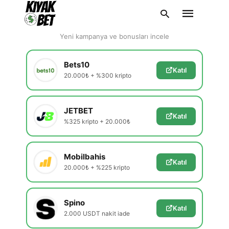
En Güvenilir Siteler
Yeni kampanya ve bonusları incele
Bets10
Katıl
20.000₺ + %300 kripto
Type
your
search
query
JETBET
and
Katıl
hit
%325 kripto + 20.000₺
enter:
Mobilbahis
Katıl
20.000₺ + %225 kripto
Spino
Katıl
2.000 USDT nakit iade