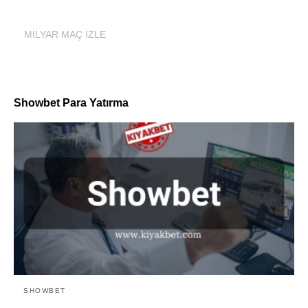
MİLYAR MAÇ İZLE
Showbet Para Yatırma
SHOWBET