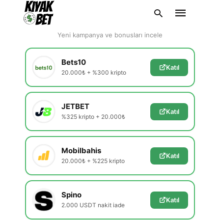
En Güvenilir Siteler
Yeni kampanya ve bonusları incele
Bets10
Katıl
20.000₺ + %300 kripto
Type
your
search
query
JETBET
and
Katıl
hit
%325 kripto + 20.000₺
enter:
Mobilbahis
Katıl
20.000₺ + %225 kripto
Spino
Katıl
2.000 USDT nakit iade