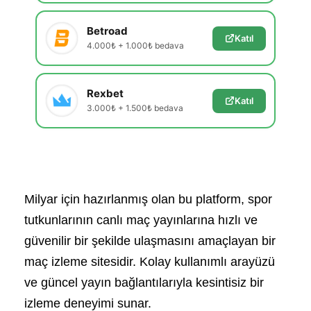
Betroad
Katıl
4.000₺ + 1.000₺ bedava
Rexbet
Katıl
3.000₺ + 1.500₺ bedava
Milyar için hazırlanmış olan bu platform, spor
tutkunlarının canlı maç yayınlarına hızlı ve
güvenilir bir şekilde ulaşmasını amaçlayan bir
maç izleme sitesidir. Kolay kullanımlı arayüzü
ve güncel yayın bağlantılarıyla kesintisiz bir
izleme deneyimi sunar.