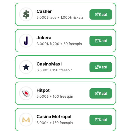
Casher
Katıl
5.000₺ iade + 1.000₺ risksiz
Jokera
Katıl
3.000₺ %200 + 50 freespin
CasinoMaxi
Katıl
6.500₺ + 150 freespin
Hitpot
Katıl
5.000₺ + 100 freespin
Casino Metropol
Katıl
8.000₺ + 150 freespin