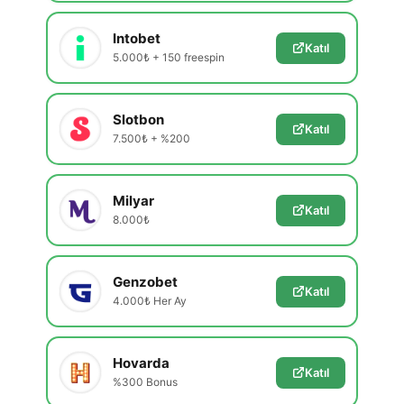
Intobet
Katıl
5.000₺ + 150 freespin
Slotbon
Katıl
7.500₺ + %200
Milyar
Katıl
8.000₺
Genzobet
Katıl
4.000₺ Her Ay
Hovarda
Katıl
%300 Bonus