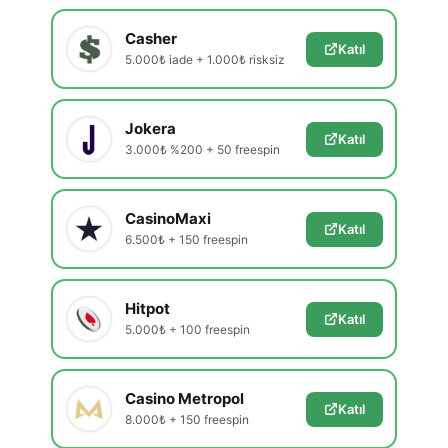
Casher
Katıl
5.000₺ iade + 1.000₺ risksiz
Jokera
Katıl
3.000₺ %200 + 50 freespin
CasinoMaxi
Katıl
6.500₺ + 150 freespin
Hitpot
Katıl
5.000₺ + 100 freespin
Casino Metropol
Katıl
8.000₺ + 150 freespin