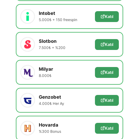
Intobet
Katıl
5.000₺ + 150 freespin
Slotbon
Katıl
7.500₺ + %200
Milyar
Katıl
8.000₺
Genzobet
Katıl
4.000₺ Her Ay
Hovarda
Katıl
%300 Bonus