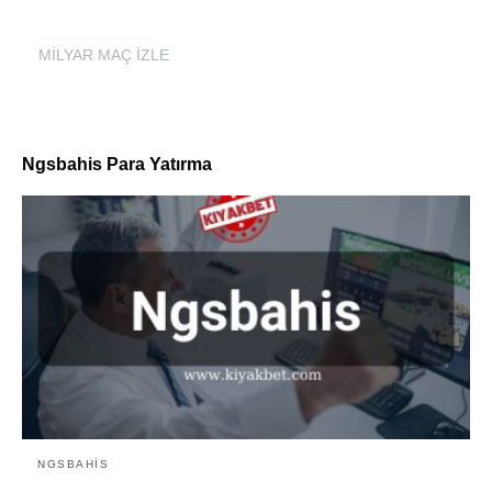
MİLYAR MAÇ İZLE
Ngsbahis Para Yatırma
NGSBAHIS