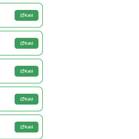
Katıl
Katıl
Katıl
Katıl
Katıl