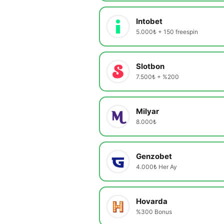
Intobet
5.000₺ + 150 freespin
Slotbon
7.500₺ + %200
Milyar
8.000₺
Genzobet
4.000₺ Her Ay
Hovarda
%300 Bonus