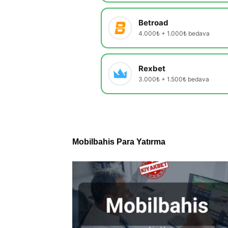
Betroad
4.000₺ + 1.000₺ bedava
Rexbet
3.000₺ + 1.500₺ bedava
Mobilbahis Para Yatırma