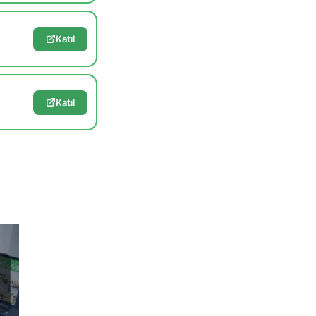
Katıl
Katıl