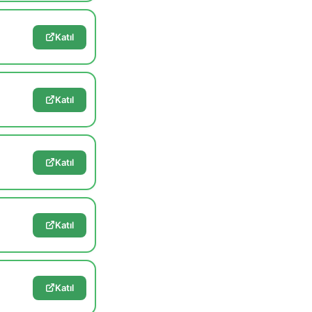
Katıl
Katıl
Katıl
Katıl
Katıl