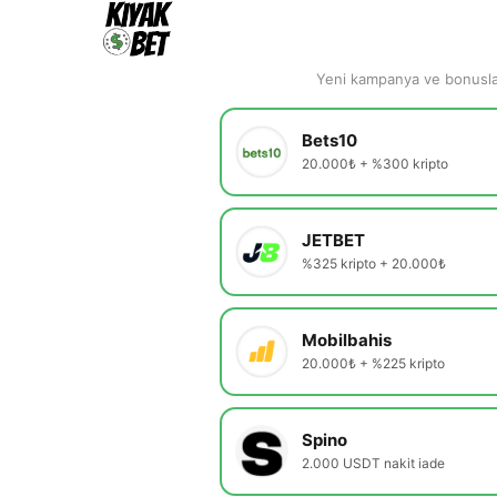
En Güvenilir Sit
Yeni kampanya ve bonuslar
Bets10
20.000₺ + %300 kripto
JETBET
%325 kripto + 20.000₺
Mobilbahis
20.000₺ + %225 kripto
Spino
2.000 USDT nakit iade