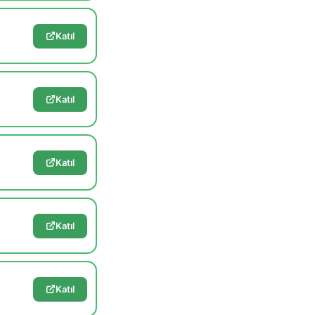
Katıl
Katıl
Katıl
Katıl
Katıl