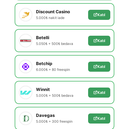
Discount Casino
Katıl
5.000₺ nakit iade
Betelli
Katıl
5.050₺ + 500₺ bedava
Betchip
Katıl
6.000₺ + 80 freespin
Winnit
Katıl
5.000₺ + 500₺ bedava
Davegas
Katıl
5.000₺ + 300 freespin