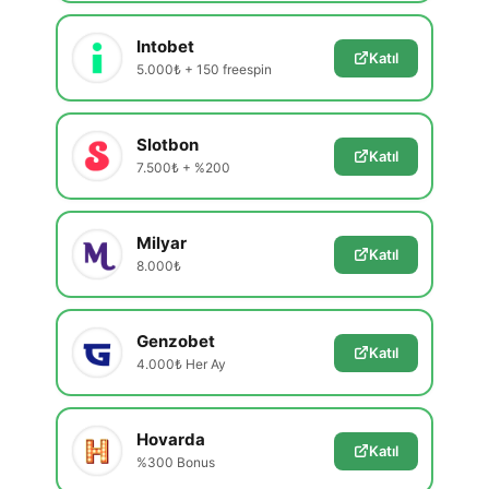
Intobet
Katıl
5.000₺ + 150 freespin
Slotbon
Katıl
7.500₺ + %200
Milyar
Katıl
8.000₺
Genzobet
Katıl
4.000₺ Her Ay
Hovarda
Katıl
%300 Bonus