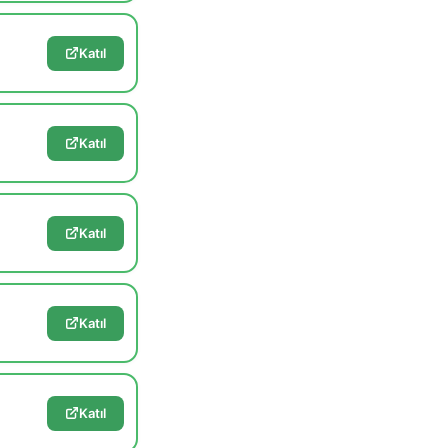
Katıl
Katıl
Katıl
Katıl
Katıl