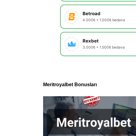
Betroad
4.000₺ + 1.000₺ bedava
Rexbet
3.000₺ + 1.500₺ bedava
Meritroyalbet Bonusları