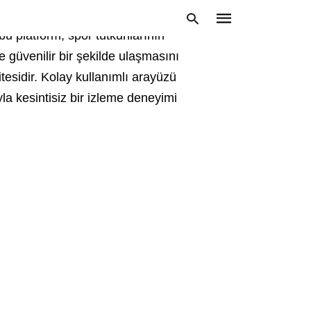
bu platform, spor tutkunlarının
e güvenilir bir şekilde ulaşmasını
esidir. Kolay kullanımlı arayüzü
yla kesintisiz bir izleme deneyimi
Type
your
search
query
and
hit
enter: