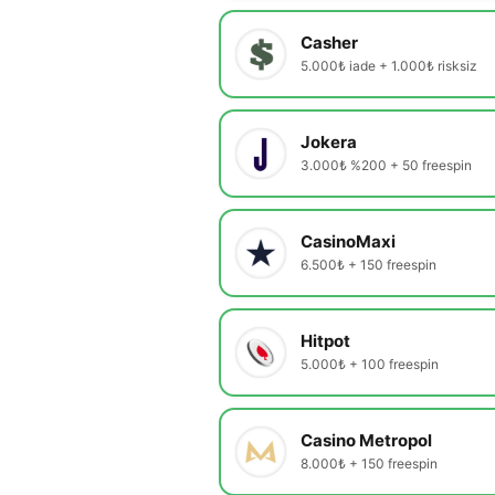
Casher
5.000₺ iade + 1.000₺ risksiz
Jokera
3.000₺ %200 + 50 freespin
CasinoMaxi
6.500₺ + 150 freespin
Hitpot
5.000₺ + 100 freespin
Casino Metropol
8.000₺ + 150 freespin