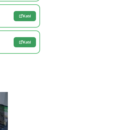
Katıl
Katıl