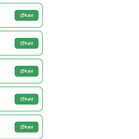
Katıl
Katıl
Katıl
Katıl
Katıl